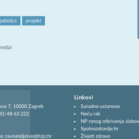
atistics
projekt
mreža!
Linkovi
ova 7, 10000 Zagreb
Suradne ustanove
(0)1/48 63 222
Neću rak
NP ranog otkrivanja slabov
Spolnozdravlje.hr
je: ravnateljstvo@hzjz.hr
Živjeti zdravo