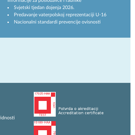
informacije za poslodavce i radnike
Svjetski tjedan dojenja 2026.
Predavanje vaterpolskoj reprezentaciji U-16
Nacionalni standardi prevencije ovisnosti
idnosti