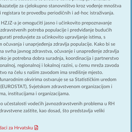
kazatelje za cjelokupno stanovništvo kroz vođenje mnoštva
 registara te provedbu periodičnih i ad-hoc istraživanja.
a HZJZ-a je omogućiti jasno i učinkovito prepoznavanje
ozdravstvenih potreba populacije i predviđanje budućih
gurati preduvjete za učinkovito upravljanje istima, s
 očuvanja i unaprjeđenja zdravlja populacije. Kako bi se
na svrha javnog zdravstva, očuvanje i unapređenje zdravlja
jeko je potrebna dobra suradnja, koordinacija i partnerstvo
onalnoj, regionalnoj i lokalnoj razini, u čemu mreža zavoda
stvo na čelu s našim zavodom ima središnje mjesto.
unarodnim okvirima ostvaruje se sa Statističkim uredom
 (EUROSTAT), Svjetskom zdravstvenom organizacijom i
a, institucijama i organizacijama.
 o učestalosti vodećih javnozdravstvenih problema u RH
dravstvene zaštite, kao dosad, što predstavlja veliki
daci za Hrvatsku