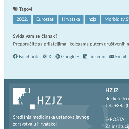
Tagovi
2022.
Eurostat
Hrvatska
hzjz
Morbidity St
Sviđa vam se članak?
Preporučite ga prijateljima i kolegama putem društvenih 
Facebook
X
Google +
Linkedin
Email
HZJZ
Rockefeller
Tel.: +385 
Središnja medicinska ustanova javnog
E-POŠTA
zdravstva u Hrvatskoj
Za instituci