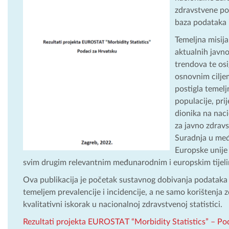
zdravstvene po
baza podataka i
Temeljna misij
aktualnih javn
trendova te osi
osnovnim ciljem
postigla temelj
populacije, pri
dionika na naci
za javno zdrav
Suradnja u međ
Europske unije
svim drugim relevantnim međunarodnim i europskim tijelim
Ova publikacija je početak sustavnog dobivanja podataka
temeljem prevalencije i incidencije, a ne samo korištenja z
kvalitativni iskorak u nacionalnoj zdravstvenoj statistici.
Rezultati projekta EUROSTAT “Morbidity Statistics” – Po