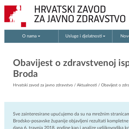
O nama
Usluge i djelatnosti
Novo
Obavijest o zdravstvenoj is
Broda
Hrvatski zavod za javno zdravstvo
/
Aktualnosti
/ Obavijest o zdr
Sve zainteresirane upućujemo da su na mrežnim stranica
Brodsko-posavske županije objavljeni rezultati kompletne
dana 6. travnja 2018. godine kao i analize ugljikovodika 