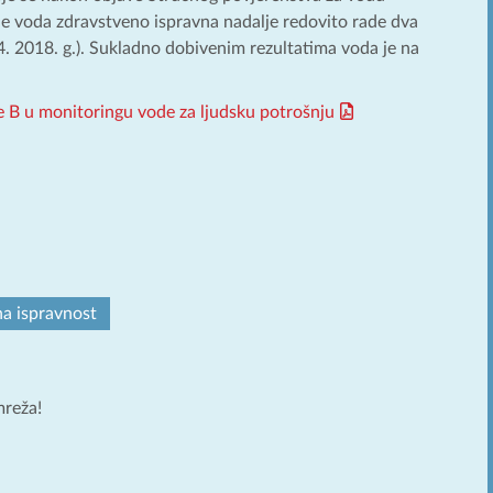
 je voda zdravstveno ispravna nadalje redovito rade dva
 4. 2018. g.). Sukladno dobivenim rezultatima voda je na
 B u monitoringu vode za ljudsku potrošnju
na ispravnost
mreža!