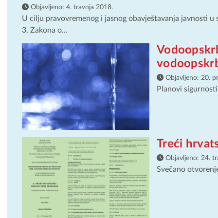
Objavljeno:
4. travnja 2018.
U cilju pravovremenog i jasnog obavještavanja javnosti u
3. Zakona o...
Vodoopskrba
vodoopskrb
Objavljeno:
20. p
Planovi sigurnost
Treći hrvat
Objavljeno:
24. t
Svečano otvorenje