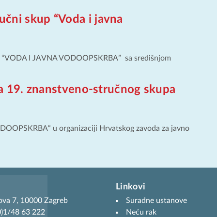
čni skup “Voda i javna
skup “VODA I JAVNA VODOOPSKRBA” sa središnjom
ema 19. znanstveno-stručnog skupa
SKRBA“ u organizaciji Hrvatskog zavoda za javno
Linkovi
ova 7, 10000 Zagreb
Suradne ustanove
(0)1/48 63 222
Neću rak