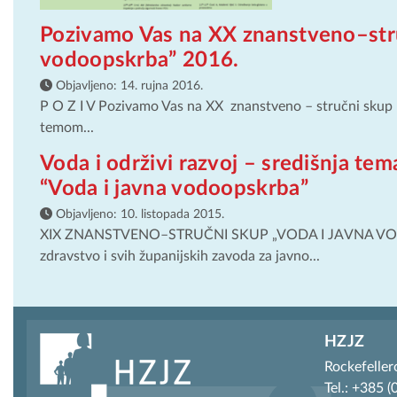
Pozivamo Vas na XX znanstveno–stru
vodoopskrba” 2016.
Objavljeno:
14. rujna 2016.
P O Z I V Pozivamo Vas na XX znanstveno – stručni 
temom...
Voda i održivi razvoj – središnja t
“Voda i javna vodoopskrba”
Objavljeno:
10. listopada 2015.
XIX ZNANSTVENO–STRUČNI SKUP „VODA I JAVNA VODOOP
zdravstvo i svih županijskih zavoda za javno...
HZJZ
Rockefeller
Tel.: +385 