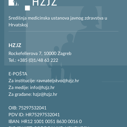
Središnja medicinska ustanova javnog zdravstva u
Hrvatskoj
HZJZ
Rockefellerova 7, 10000 Zagreb
Tel.: +385 (0)1/48 63 222
E-POŠTA
Za institucije: ravnateljstvo@hzjz.hr
Za medije: info@hzjz.hr
Za građane: hzjz@hzjz.hr
OIB: 75297532041
PDV ID: HR75297532041
IBAN: HR12 1001 0051 8630 0016 0