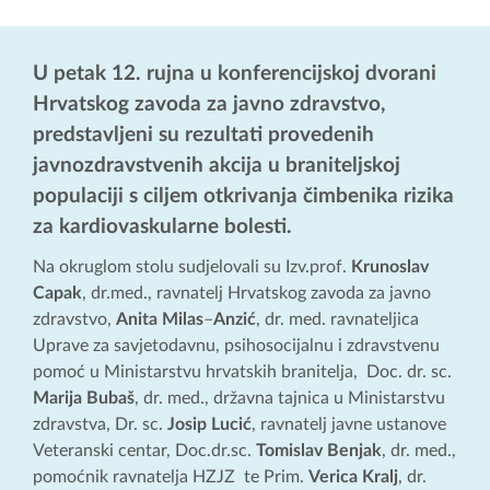
U petak 12. rujna u konferencijskoj dvorani
Hrvatskog zavoda za javno zdravstvo,
predstavljeni su rezultati provedenih
javnozdravstvenih akcija u braniteljskoj
populaciji s ciljem otkrivanja čimbenika rizika
za kardiovaskularne bolesti.
Na okruglom stolu sudjelovali su Izv.prof.
Krunoslav
Capak
, dr.med., ravnatelj Hrvatskog zavoda za javno
zdravstvo,
Anita
Milas
–
Anzić
, dr. med. ravnateljica
Uprave za savjetodavnu, psihosocijalnu i zdravstvenu
pomoć u Ministarstvu hrvatskih branitelja, Doc. dr. sc.
Marija
Bubaš
, dr. med., državna tajnica u Ministarstvu
zdravstva, Dr. sc.
Josip
Lucić
, ravnatelj javne ustanove
Veteranski centar, Doc.dr.sc.
Tomislav
Benjak
, dr. med.,
pomoćnik ravnatelja HZJZ te Prim.
Verica
Kralj
, dr.