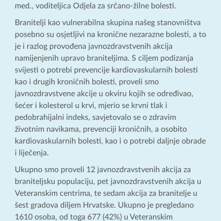
med., voditeljica Odjela za srčano-žilne bolesti.
Branitelji kao vulnerabilna skupina našeg stanovništva
posebno su osjetljivi na kronične nezarazne bolesti, a to
je i razlog provođena javnozdravstvenih akcija
namijenjenih upravo braniteljima. S ciljem podizanja
svijesti o potrebi prevencije kardiovaskularnih bolesti
kao i drugih kroničnih bolesti, proveli smo
javnozdravstvene akcije u okviru kojih se određivao,
šećer i kolesterol u krvi, mjerio se krvni tlak i
pedobrahijalni indeks, savjetovalo se o zdravim
životnim navikama, prevenciji kroničnih, a osobito
kardiovaskularnih bolesti, kao i o potrebi daljnje obrade
i liječenja.
Ukupno smo proveli 12 javnozdravstvenih akcija za
braniteljsku populaciju, pet javnozdravstvenih akcija u
Veteranskim centrima, te sedam akcija za branitelje u
šest gradova diljem Hrvatske. Ukupno je pregledano
1610 osoba, od toga 677 (42%) u Veteranskim