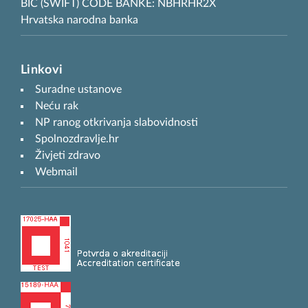
BIC (SWIFT) CODE BANKE: NBHRHR2X
Hrvatska narodna banka
Linkovi
Suradne ustanove
Neću rak
NP ranog otkrivanja slabovidnosti
Spolnozdravlje.hr
Živjeti zdravo
Webmail