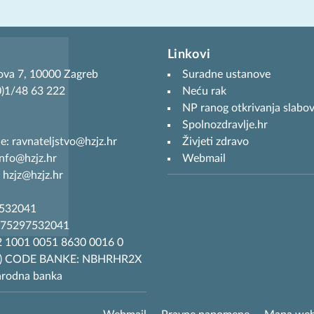
Linkovi
ova 7, 10000 Zagreb
Suradne ustanove
(0)1/48 63 222
Neću rak
NP ranog otkrivanja slabov
Spolnozdravlje.hr
je: ravnateljstvo@hzjz.hr
Živjeti zdravo
info@hzjz.hr
Webmail
 hzjz@hzjz.hr
7532041
R75297532041
 1001 0051 8630 0016 0
T) CODE BANKE: NBHRHR2X
arodna banka