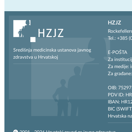
HZJZ
Rockefeller
Tel.: +385 
Središnja medicinska ustanova javnog
E-POŠTA
zdravstva u Hrvatskoj
Za instituci
Za medije: 
Za građane:
OIB: 7529
PDV ID: H
IBAN: HR12
BIC (SWIF
Hrvatska n