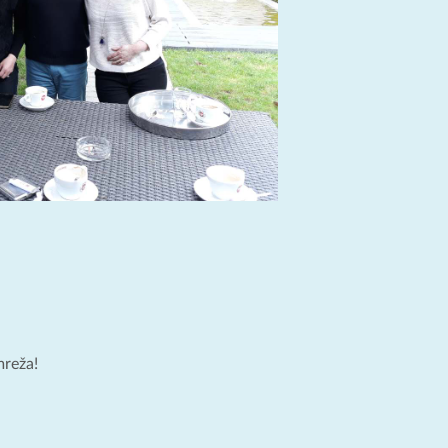
mreža!