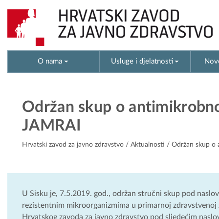
O nama
Usluge i djelatnosti
Novo
Održan skup o antimikrobnoj
JAMRAI
Hrvatski zavod za javno zdravstvo
/
Aktualnosti
/ Održan skup o a
U Sisku je, 7.5.2019. god., održan stručni skup pod naslo
rezistentnim mikroorganizmima u primarnoj zdravstvenoj z
Hrvatskog zavoda za javno zdravstvo pod sljedećim naslo