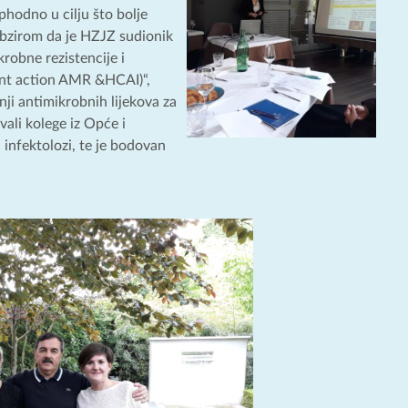
phodno u cilju što bolje
Obzirom da je HZJZ sudionik
krobne rezistencije i
int action AMR &HCAI)“,
nji antimikrobnih lijekova za
ali kolege iz Opće i
i infektolozi, te je bodovan