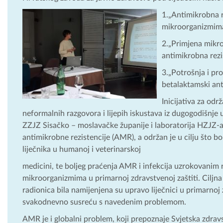
1.„Antimikrobna r
mikroorganizmima 
2.„Primjena mikro
antimikrobna rezi
3.„Potrošnja i pro
betalaktamski anti
Inicijativa za od
neformalnih razgovora i lijepih iskustava iz dugogodišnje 
ZZJZ Sisačko – moslavačke županije i laboratorija HZJZ-a
antimikrobne rezistencije (AMR), a održan je u cilju što b
liječnika u humanoj i veterinarskoj
medicini, te boljeg praćenja AMR i infekcija uzrokovanim 
mikroorganizmima u primarnoj zdravstvenoj zaštiti. Ciljna 
radionica bila namijenjena su upravo liječnici u primarnoj z
svakodnevno susreću s navedenim problemom.
AMR je i globalni problem, koji prepoznaje Svjetska zdravst