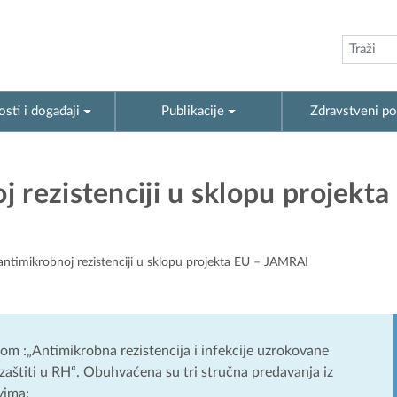
sti i događaji
Publikacije
Zdravstveni po
 rezistenciji u sklopu projekta
ntimikrobnoj rezistenciji u sklopu projekta EU – JAMRAI
vom :„Antimikrobna rezistencija i infekcije uzrokovane
aštiti u RH“. Obuhvaćena su tri stručna predavanja iz
vima: