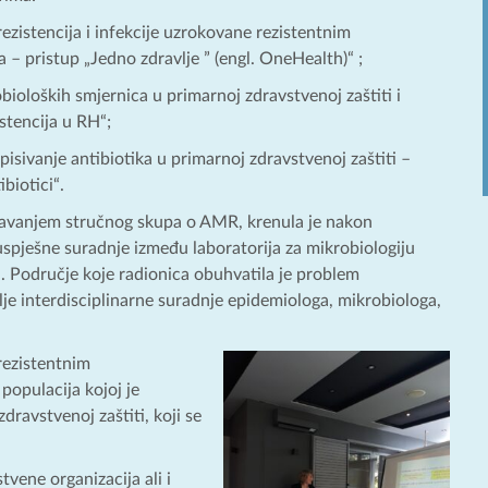
ezis
tencija i infekcije uzrokovane rezistentnim
– pristup „Jedno zdravlje ” (engl. OneHealth)“ ;
bioloških smjernica u primarnoj zdravstvenoj zaštiti i
stencija u RH“;
pisivanje antibiotika u primarnoj zdravstvenoj zaštiti –
biotici“.
ržavanjem stručnog skupa o AMR, krenula je nakon
uspješne suradnje između laboratorija za mikrobiologiju
. Područje koje radionica obuhvatila je problem
olje interdisciplinarne suradnje epidemiologa, mikrobiologa,
rezistentnim
populacija kojoj je
dravstvenoj zaštiti, koji se
vene organizacija ali i