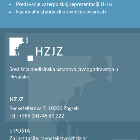
Predavanje vaterpolskoj reprezentaciji U-16
Nacionalni standardi prevencije ovisnosti
Središnja medicinska ustanova javnog zdravstva u
Hrvatskoj
HZJZ
Rockefellerova 7, 10000 Zagreb
Tel.: +385 (0)1/48 63 222
E-POŠTA
Za institucije: ravnateljstvo@hzjz.hr