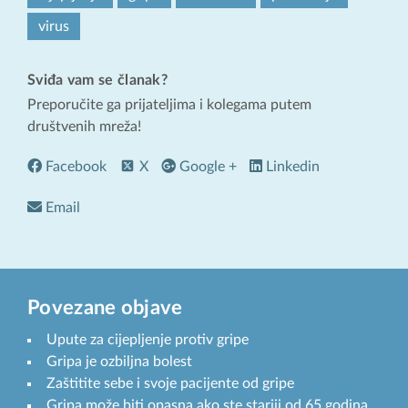
virus
Sviđa vam se članak?
Preporučite ga prijateljima i kolegama putem
društvenih mreža!
Facebook
X
Google +
Linkedin
Email
Povezane objave
Upute za cijepljenje protiv gripe
Gripa je ozbiljna bolest
Zaštitite sebe i svoje pacijente od gripe
Gripa može biti opasna ako ste stariji od 65 godina