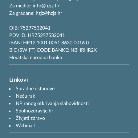
Za medije: info@hzjz.hr
Za građane: hzjz@hzjz.hr
OIB: 75297532041
PDV ID: HR75297532041
IBAN: HR12 1001 0051 8630 0016 0
BIC (SWIFT) CODE BANKE: NBHRHR2X
Hrvatska narodna banka
Linkovi
Suradne ustanove
Neću rak
NP ranog otkrivanja slabovidnosti
Spolnozdravlje.hr
Živjeti zdravo
Webmail