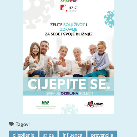
Tagovi
cijepljenje
gripa
influenca
prevencija