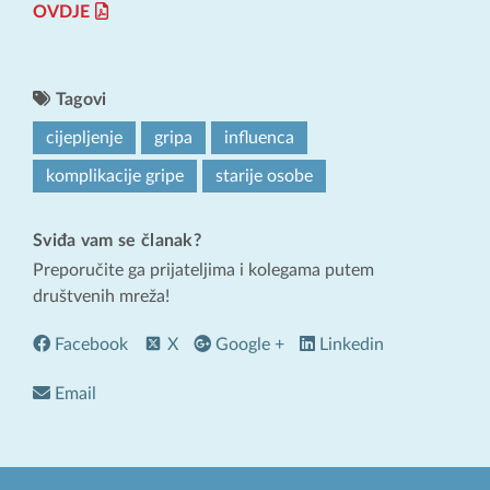
OVDJE
Tagovi
cijepljenje
gripa
influenca
komplikacije gripe
starije osobe
Sviđa vam se članak?
Preporučite ga prijateljima i kolegama putem
društvenih mreža!
Facebook
X
Google +
Linkedin
Email