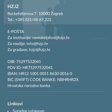
HZJZ
Rockefellerova 7, 10000 Zagreb
Tel.: +385 (0)1/48 63 222
E-POŠTA
Za institucije: ravnateljstvo@hzjz.hr
Za medije: info@hzjz.hr
Za građane: hzjz@hzjz.hr
OIB: 75297532041
PDV ID: HR75297532041
IBAN: HR12 1001 0051 8630 0016 0
BIC (SWIFT) CODE BANKE: NBHRHR2X
Hrvatska narodna banka
Linkovi
Suradne ustanove