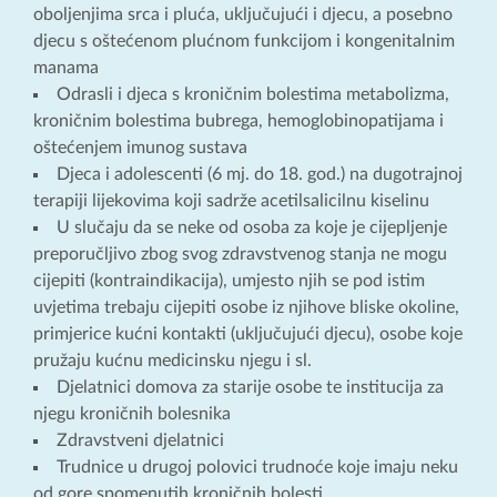
oboljenjima srca i pluća, uključujući i djecu, a posebno
djecu s oštećenom plućnom funkcijom i kongenitalnim
manama
Odrasli i djeca s kroničnim bolestima metabolizma,
kroničnim bolestima bubrega, hemoglobinopatijama i
oštećenjem imunog sustava
Djeca i adolescenti (6 mj. do 18. god.) na dugotrajnoj
terapiji lijekovima koji sadrže acetilsalicilnu kiselinu
U slučaju da se neke od osoba za koje je cijepljenje
preporučljivo zbog svog zdravstvenog stanja ne mogu
cijepiti (kontraindikacija), umjesto njih se pod istim
uvjetima trebaju cijepiti osobe iz njihove bliske okoline,
primjerice kućni kontakti (uključujući djecu), osobe koje
pružaju kućnu medicinsku njegu i sl.
Djelatnici domova za starije osobe te institucija za
njegu kroničnih bolesnika
Zdravstveni djelatnici
Trudnice u drugoj polovici trudnoće koje imaju neku
od gore spomenutih kroničnih bolesti