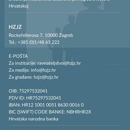
Hrvatskoj
HZJZ
Rockefellerova 7, 10000 Zagreb
Tel.: +385 (0)1/48 63 222
E-POŠTA
Za institucije: ravnateljstvo@hzjz.hr
Za medije: info@hzjz.hr
Za građane: hzjz@hzjz.hr
OIB: 75297532041
PDV ID: HR75297532041
IBAN: HR12 1001 0051 8630 0016 0
BIC (SWIFT) CODE BANKE: NBHRHR2X
Hrvatska narodna banka