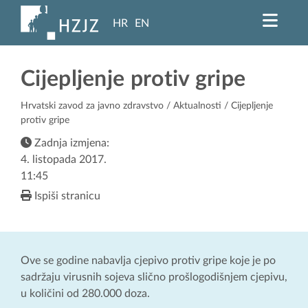
HR
EN
Cijepljenje protiv gripe
Hrvatski zavod za javno zdravstvo
/
Aktualnosti
/ Cijepljenje
protiv gripe
Zadnja izmjena:
4. listopada 2017.
11:45
Ispiši stranicu
Ove se godine nabavlja cjepivo protiv gripe koje je po
sadržaju virusnih sojeva slično prošlogodišnjem cjepivu,
u količini od 280.000 doza.