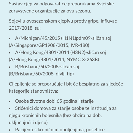
Sastav cjepiva odgovarat će preporukama Svjetske
zdravstvene organizacije za ovu sezonu.
Sojevi u ovosezonskom cjepivu protiv gripe, Influvac
2017/2018, su:
A/Michigan/45/2015 (H1N1)pdm09-sličan soj
(A/Singapore/GP1908/2015, IVR-180)
A/Hong Kong/4801/2014 (H3N2)-sličan soj
(A/Hong Kong/4801/2014, NYMC X-263B)
B/Brisbane/60/2008-sličan soj
(B/Brisbane/60/2008, divlji tip)
Cijepljenje se preporučuje i bit će besplatno za sljedeće
kategorije stanovništva:
Osobe životne dobi 65 godina i starije
Štićenici domova za starije osobe te institucija za
njegu kroničnih bolesnika (bez obzira na dob,
uključujući i djecu)
Pacijenti s kroničnim oboljenjima, posebice