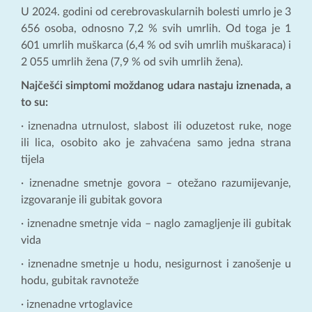
U 2024. godini od cerebrovaskularnih bolesti umrlo je 3
656 osoba, odnosno 7,2 % svih umrlih. Od toga je 1
601 umrlih muškarca (6,4 % od svih umrlih muškaraca) i
2 055 umrlih žena (7,9 % od svih umrlih žena).
Najčešći simptomi moždanog udara nastaju iznenada, a
to su:
· iznenadna utrnulost, slabost ili oduzetost ruke, noge
ili lica, osobito ako je zahvaćena samo jedna strana
tijela
· iznenadne smetnje govora – otežano razumijevanje,
izgovaranje ili gubitak govora
· iznenadne smetnje vida – naglo zamagljenje ili gubitak
vida
· iznenadne smetnje u hodu, nesigurnost i zanošenje u
hodu, gubitak ravnoteže
· iznenadne vrtoglavice