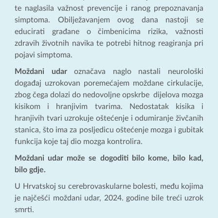
te naglasila važnost prevencije i ranog prepoznavanja
simptoma. Obilježavanjem ovog dana nastoji se
educirati građane o čimbenicima rizika, važnosti
zdravih životnih navika te potrebi hitnog reagiranja pri
pojavi simptoma.
Moždani udar
označava naglo nastali neurološki
događaj uzrokovan poremećajem moždane cirkulacije,
zbog čega dolazi do nedovoljne opskrbe dijelova mozga
kisikom i hranjivim tvarima. Nedostatak kisika i
hranjivih tvari uzrokuje oštećenje i odumiranje živčanih
stanica, što ima za posljedicu oštećenje mozga i gubitak
funkcija koje taj dio mozga kontrolira.
Moždani udar može se dogoditi bilo kome, bilo kad,
bilo gdje.
U Hrvatskoj su cerebrovaskularne bolesti, među kojima
je najčešći moždani udar, 2024. godine bile treći uzrok
smrti.