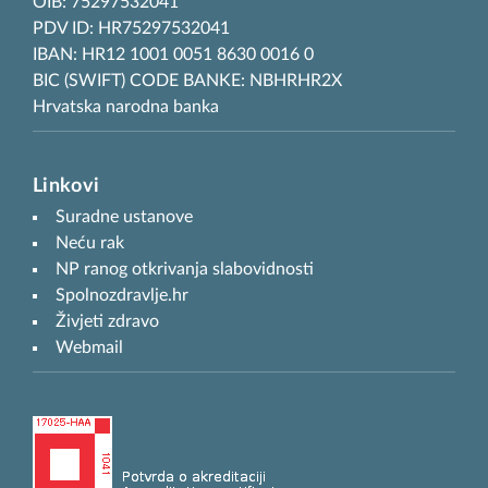
OIB: 75297532041
PDV ID: HR75297532041
IBAN: HR12 1001 0051 8630 0016 0
BIC (SWIFT) CODE BANKE: NBHRHR2X
Hrvatska narodna banka
Linkovi
Suradne ustanove
Neću rak
NP ranog otkrivanja slabovidnosti
Spolnozdravlje.hr
Živjeti zdravo
Webmail