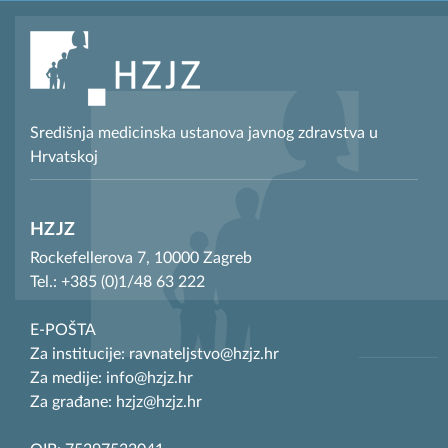
Središnja medicinska ustanova javnog zdravstva u
Hrvatskoj
HZJZ
Rockefellerova 7, 10000 Zagreb
Tel.: +385 (0)1/48 63 222
E-POŠTA
Za institucije: ravnateljstvo@hzjz.hr
Za medije: info@hzjz.hr
Za građane: hzjz@hzjz.hr