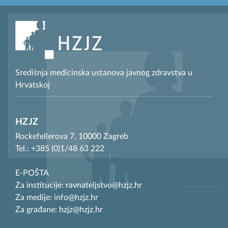
Središnja medicinska ustanova javnog zdravstva u
Hrvatskoj
HZJZ
Rockefellerova 7, 10000 Zagreb
Tel.: +385 (0)1/48 63 222
E-POŠTA
Za institucije: ravnateljstvo@hzjz.hr
Za medije: info@hzjz.hr
Za građane: hzjz@hzjz.hr