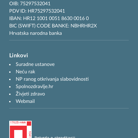
OIB: 75297532041
PDV ID: HR75297532041
IBAN: HR12 1001 0051 8630 0016 0
BIC (SWIFT) CODE BANKE: NBHRHR2X
Hrvatska narodna banka
Linkovi
Suradne ustanove
Neću rak
NP ranog otkrivanja slabovidnosti
Spolnozdravlje.hr
Živjeti zdravo
Webmail