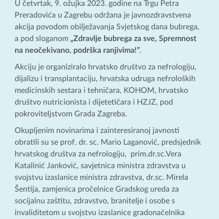
U četvrtak, 9. ožujka 2023. godine na Trgu Petra
Preradovića u Zagrebu održana je javnozdravstvena
akcija povodom obilježavanja Svjetskog dana bubrega,
a pod sloganom
„Zdravlje bubrega za sve, Spremnost
na neočekivano, podrška ranjivima!”
.
Akciju je organiziralo hrvatsko društvo za nefrologiju,
dijalizu i transplantaciju, hrvatska udruga nefroloških
medicinskih sestara i tehničara, KOHOM, hrvatsko
društvo nutricionista i dijetetičara i HZJZ, pod
pokroviteljstvom Grada Zagreba.
Okupljenim novinarima i zainteresiranoj javnosti
obratili su se prof. dr. sc. Mario Laganović, predsjednik
hrvatskog društva za nefrologiju, prim.dr.sc.Vera
Katalinić Janković, savjetnica ministra zdravstva u
svojstvu izaslanice ministra zdravstva, dr.sc. Mirela
Šentija, zamjenica pročelnice Gradskog ureda za
socijalnu zaštitu, zdravstvo, branitelje i osobe s
invaliditetom u svojstvu izaslanice gradonačelnika