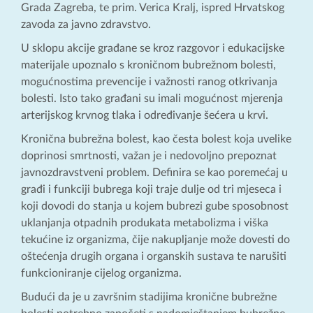
Grada Zagreba, te prim. Verica Kralj, ispred Hrvatskog
zavoda za javno zdravstvo.
U sklopu akcije građane se kroz razgovor i edukacijske
materijale upoznalo s kroničnom bubrežnom bolesti,
mogućnostima prevencije i važnosti ranog otkrivanja
bolesti. Isto tako građani su imali mogućnost mjerenja
arterijskog krvnog tlaka i određivanje šećera u krvi.
Kronična bubrežna bolest, kao česta bolest koja uvelike
doprinosi smrtnosti, važan je i nedovoljno prepoznat
javnozdravstveni problem. Definira se kao poremećaj u
građi i funkciji bubrega koji traje dulje od tri mjeseca i
koji dovodi do stanja u kojem bubrezi gube sposobnost
uklanjanja otpadnih produkata metabolizma i viška
tekućine iz organizma, čije nakupljanje može dovesti do
oštećenja drugih organa i organskih sustava te narušiti
funkcioniranje cijelog organizma.
Budući da je u završnim stadijima kronične bubrežne