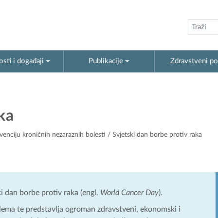
sti i događaji
Publikacije
Zdravstveni po
ka
venciju kroničnih nezaraznih bolesti
/ Svjetski dan borbe protiv raka
ki dan borbe protiv raka (engl.
World Cancer Day
).
lema te predstavlja ogroman zdravstveni, ekonomski i