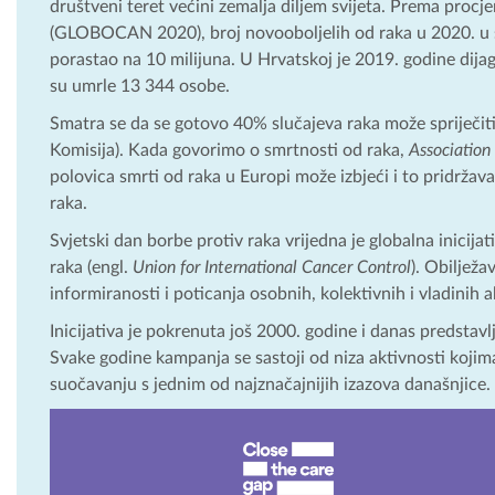
društveni teret većini zemalja diljem svijeta. Prema procj
(GLOBOCAN 2020), broj novooboljelih od raka u 2020. u sv
porastao na 10 milijuna. U Hrvatskoj je 2019. godine dija
su umrle 13 344 osobe.
Smatra se da se gotovo 40% slučajeva raka može spriječiti
Komisija). Kada govorimo o smrtnosti od raka,
Association
polovica smrti od raka u Europi može izbjeći i to pridrž
raka.
Svjetski dan borbe protiv raka vrijedna je globalna inici
raka (engl.
Union for International Cancer Control
). Obilježa
informiranosti i poticanja osobnih, kolektivnih i vladinih a
Inicijativa je pokrenuta još 2000. godine i danas predstavlj
Svake godine kampanja se sastoji od niza aktivnosti kojim
suočavanju s jednim od najznačajnijih izazova današnjice.