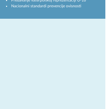
Predavanje vaterpolskoj reprezentaciji U-16
Nacionalni standardi prevencije ovisnosti