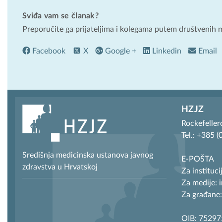
Sviđa vam se članak?
Preporučite ga prijateljima i kolegama putem društvenih 
Facebook
X
Google +
Linkedin
Email
HZJZ
Rockefeller
Tel.: +385 
Središnja medicinska ustanova javnog
E-POŠTA
zdravstva u Hrvatskoj
Za instituci
Za medije: 
Za građane:
OIB: 7529