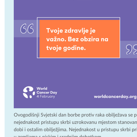
Ovogodišnji Svjetski dan borbe protiv raka obilježava se 
nejednakost pristupu skrbi uzrokovanu mjestom stanova
dobi i ostalim obilježjima. Nejednakost u pristupu skrbi p
u zemljama s niskim i srednjim dohotkom.