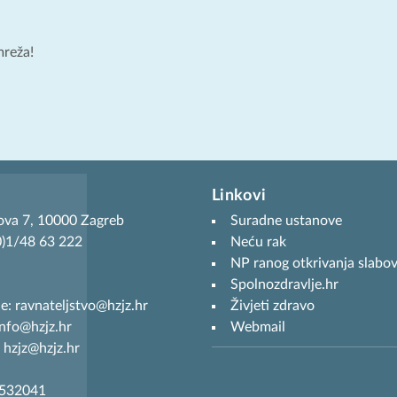
mreža!
Linkovi
ova 7, 10000 Zagreb
Suradne ustanove
(0)1/48 63 222
Neću rak
NP ranog otkrivanja slabov
Spolnozdravlje.hr
je: ravnateljstvo@hzjz.hr
Živjeti zdravo
info@hzjz.hr
Webmail
 hzjz@hzjz.hr
7532041