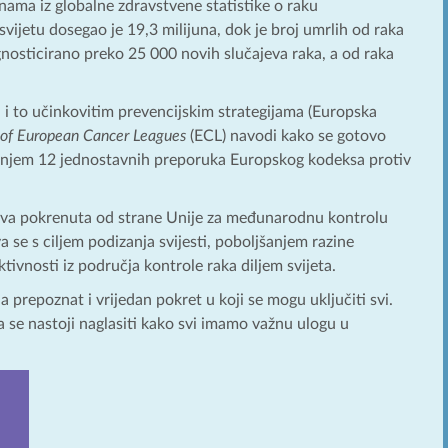
enama iz globalne zdravstvene statistike o raku
ijetu dosegao je 19,3 milijuna, dok je broj umrlih od raka
gnosticirano preko 25 000 novih slučajeva raka, a od raka
 i to učinkovitim prevencijskim strategijama (Europska
 of European Cancer Leagues
(ECL) navodi kako se gotovo
avanjem 12 jednostavnih preporuka Europskog kodeksa protiv
jativa pokrenuta od strane Unije za međunarodnu kontrolu
va se s ciljem podizanja svijesti, poboljšanjem razine
ktivnosti iz područja kontrole raka diljem svijeta.
a prepoznat i vrijedan pokret u koji se mogu uključiti svi.
a se nastoji naglasiti kako svi imamo važnu ulogu u