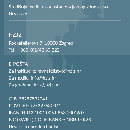
Središnja medicinska ustanova javnog zdravstva u
Hrvatskoj
HZJZ
Rockefellerova 7, 10000 Zagreb
Tel.: +385 (0)1/48 63 222
E-POŠTA
Za institucije: ravnateljstvo@hzjz.hr
Za medije: info@hzjz.hr
Za građane: hzjz@hzjz.hr
OIB: 75297532041
PDV ID: HR75297532041
IBAN: HR12 1001 0051 8630 0016 0
BIC (SWIFT) CODE BANKE: NBHRHR2X
Hrvatska narodna banka