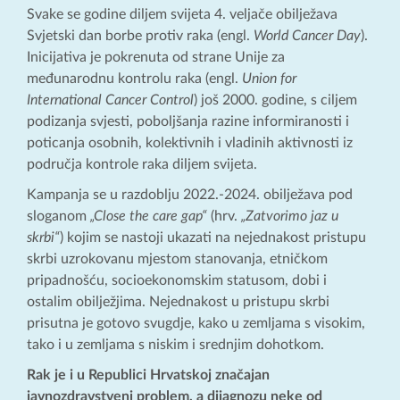
Svake se godine diljem svijeta 4. veljače obilježava
Svjetski dan borbe protiv raka (engl.
World Cancer Day
).
Inicijativa je pokrenuta od strane Unije za
međunarodnu kontrolu raka (engl.
Union for
International Cancer Control
) još 2000. godine, s ciljem
podizanja svjesti, poboljšanja razine informiranosti i
poticanja osobnih, kolektivnih i vladinih aktivnosti iz
područja kontrole raka diljem svijeta.
Kampanja se u razdoblju 2022.-2024. obilježava pod
sloganom
„Close the care gap“
(hrv.
„Zatvorimo jaz u
skrbi“
) kojim se nastoji ukazati na nejednakost pristupu
skrbi uzrokovanu mjestom stanovanja, etničkom
pripadnošću, socioekonomskim statusom, dobi i
ostalim obilježjima. Nejednakost u pristupu skrbi
prisutna je gotovo svugdje, kako u zemljama s visokim,
tako i u zemljama s niskim i srednjim dohotkom.
Rak je i u Republici Hrvatskoj značajan
javnozdravstveni problem, a dijagnozu neke od