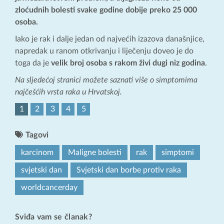
zloćudnih bolesti svake godine dobije preko 25 000
osoba.
Iako je rak i dalje jedan od najvećih izazova današnjice,
napredak u ranom otkrivanju i liječenju doveo je do
toga da je
velik broj osoba s rakom živi dugi niz godina
.
Na sljedećoj stranici možete saznati više o simptomima
najčešćih vrsta raka u Hrvatskoj.
1
2
3
4
5
Tagovi
karcinom
Maligne bolesti
rak
simptomi
svjetski dan
Svjetski dan borbe protiv raka
worldcancerday
Sviđa vam se članak?