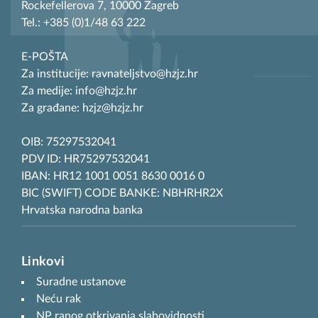
Rockefellerova 7, 10000 Zagreb
Tel.: +385 (0)1/48 63 222
E-POŠTA
Za institucije: ravnateljstvo@hzjz.hr
Za medije: info@hzjz.hr
Za građane: hzjz@hzjz.hr
OIB: 75297532041
PDV ID: HR75297532041
IBAN: HR12 1001 0051 8630 0016 0
BIC (SWIFT) CODE BANKE: NBHRHR2X
Hrvatska narodna banka
Linkovi
Suradne ustanove
Neću rak
NP ranog otkrivanja slabovidnosti