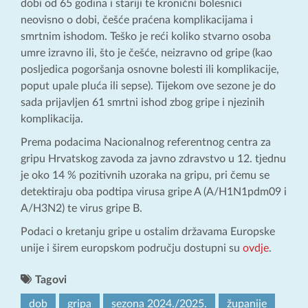
dobi od 65 godina i stariji te kronični bolesnici
neovisno o dobi, češće praćena komplikacijama i
smrtnim ishodom. Teško je reći koliko stvarno osoba
umre izravno ili, što je češće, neizravno od gripe (kao
posljedica pogoršanja osnovne bolesti ili komplikacije,
poput upale pluća ili sepse). Tijekom ove sezone je do
sada prijavljen 61 smrtni ishod zbog gripe i njezinih
komplikacija.
Prema podacima Nacionalnog referentnog centra za
gripu Hrvatskog zavoda za javno zdravstvo u 12. tjednu
je oko 14 % pozitivnih uzoraka na gripu, pri čemu se
detektiraju oba podtipa virusa gripe A (A/H1N1pdm09 i
A/H3N2) te virus gripe B.
Podaci o kretanju gripe u ostalim državama Europske
unije i širem europskom području dostupni su
ovdje
.
Tagovi
dob
gripa
sezona 2024./2025.
županije