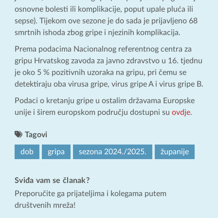
osnovne bolesti ili komplikacije, poput upale pluća ili
sepse). Tijekom ove sezone je do sada je prijavljeno 68
smrtnih ishoda zbog gripe i njezinih komplikacija.
Prema podacima Nacionalnog referentnog centra za
gripu Hrvatskog zavoda za javno zdravstvo u 16. tjednu
je oko 5 % pozitivnih uzoraka na gripu, pri čemu se
detektiraju oba virusa gripe, virus gripe A i virus gripe B.
Podaci o kretanju gripe u ostalim državama Europske
unije i širem europskom području dostupni su
ovdje
.
Tagovi
dob
gripa
sezona 2024./2025.
županije
Sviđa vam se članak?
Preporučite ga prijateljima i kolegama putem
društvenih mreža!