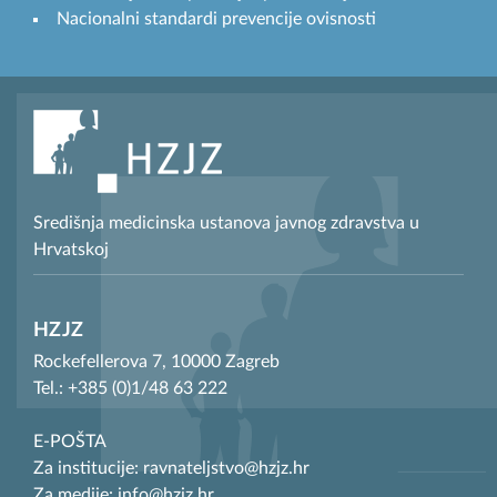
Nacionalni standardi prevencije ovisnosti
Središnja medicinska ustanova javnog zdravstva u
Hrvatskoj
HZJZ
Rockefellerova 7, 10000 Zagreb
Tel.: +385 (0)1/48 63 222
E-POŠTA
Za institucije: ravnateljstvo@hzjz.hr
Za medije: info@hzjz.hr