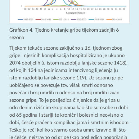
Grafikon 4. Tjedno kretanje gripe tijekom zadnjih 6
sezona
Tijekom tekuće sezone zaključno s 16. tjednom zbog
gripe i njezinih komplikacija hospitalizirano je ukupno
2074 oboljelih (u istom razdoblju lanjske sezone 1418),
od kojih 134 na jedinicama intenzivnog liječenja (u
istom razdoblju lanjske sezone 119). Uz sezonu gripe
uobičajeno se povezuje tzv. višak smrti odnosno
povećani broj umrlih u odnosu na broj umrlih izvan
sezone gripe. To je posljedica činjenice da je gripa u
određenim rizičnim skupinama kao što su osobe u dobi
od 65 godina i stariji te kronični bolesnici neovisno o
dobi, češće praćena komplikacijama i smrtnim ishodom.
Teško je reći koliko stvarno osoba umre izravno ili, što
je češće, neizravno od gripe (kao posljedica pogoršanja