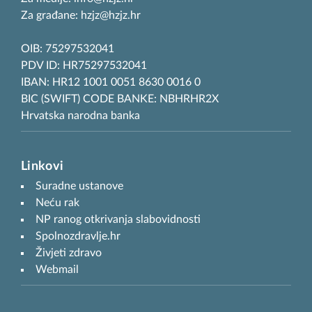
Za građane: hzjz@hzjz.hr
OIB: 75297532041
PDV ID: HR75297532041
IBAN: HR12 1001 0051 8630 0016 0
BIC (SWIFT) CODE BANKE: NBHRHR2X
Hrvatska narodna banka
Linkovi
Suradne ustanove
Neću rak
NP ranog otkrivanja slabovidnosti
Spolnozdravlje.hr
Živjeti zdravo
Webmail