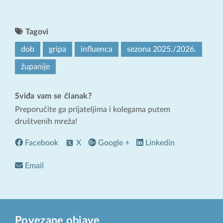
Tagovi
dob
gripa
influenca
sezona 2025./2026.
županije
Sviđa vam se članak?
Preporučite ga prijateljima i kolegama putem
društvenih mreža!
Facebook
X
Google +
Linkedin
Email
Povezane objave