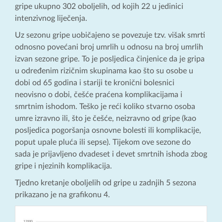
gripe ukupno 302 oboljelih, od kojih 22 u jedinici
intenzivnog liječenja.
Uz sezonu gripe uobičajeno se povezuje tzv. višak smrti
odnosno povećani broj umrlih u odnosu na broj umrlih
izvan sezone gripe. To je posljedica činjenice da je gripa
u određenim rizičnim skupinama kao što su osobe u
dobi od 65 godina i stariji te kronični bolesnici
neovisno o dobi, češće praćena komplikacijama i
smrtnim ishodom. Teško je reći koliko stvarno osoba
umre izravno ili, što je češće, neizravno od gripe (kao
posljedica pogoršanja osnovne bolesti ili komplikacije,
poput upale pluća ili sepse). Tijekom ove sezone do
sada je prijavljeno dvadeset i devet smrtnih ishoda zbog
gripe i njezinih komplikacija.
Tjedno kretanje oboljelih od gripe u zadnjih 5 sezona
prikazano je na grafikonu 4.