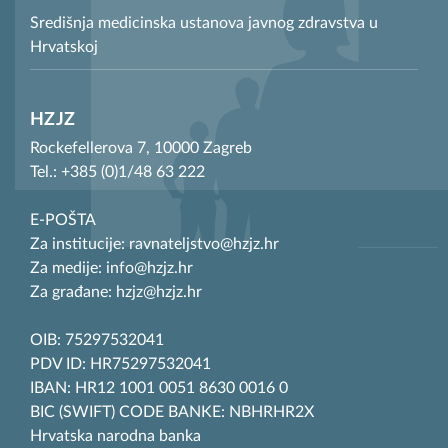
Središnja medicinska ustanova javnog zdravstva u
Hrvatskoj
HZJZ
Rockefellerova 7, 10000 Zagreb
Tel.: +385 (0)1/48 63 222
E-POŠTA
Za institucije: ravnateljstvo@hzjz.hr
Za medije: info@hzjz.hr
Za građane: hzjz@hzjz.hr
OIB: 75297532041
PDV ID: HR75297532041
IBAN: HR12 1001 0051 8630 0016 0
BIC (SWIFT) CODE BANKE: NBHRHR2X
Hrvatska narodna banka