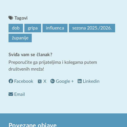
Tagovi
dob
gripa
influenca
sezona 2025./2026.
županije
Sviđa vam se članak?
Preporučite ga prijateljima i kolegama putem
društvenih mreža!
Facebook
X
Google +
Linkedin
Email
Povezane objave