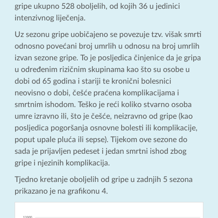
gripe ukupno 528 oboljelih, od kojih 36 u jedinici
intenzivnog liječenja.
Uz sezonu gripe uobičajeno se povezuje tzv. višak smrti
odnosno povećani broj umrlih u odnosu na broj umrlih
izvan sezone gripe. To je posljedica činjenice da je gripa
u određenim rizičnim skupinama kao što su osobe u
dobi od 65 godina i stariji te kronični bolesnici
neovisno o dobi, češće praćena komplikacijama i
smrtnim ishodom. Teško je reći koliko stvarno osoba
umre izravno ili, što je češće, neizravno od gripe (kao
posljedica pogoršanja osnovne bolesti ili komplikacije,
poput upale pluća ili sepse). Tijekom ove sezone do
sada je prijavljen pedeset i jedan smrtni ishod zbog
gripe i njezinih komplikacija.
Tjedno kretanje oboljelih od gripe u zadnjih 5 sezona
prikazano je na grafikonu 4.