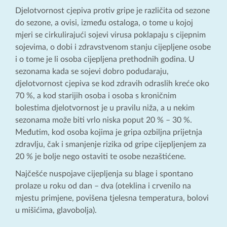
Djelotvornost cjepiva protiv gripe je različita od sezone
do sezone, a ovisi, između ostaloga, o tome u kojoj
mjeri se cirkulirajući sojevi virusa poklapaju s cijepnim
sojevima, o dobi i zdravstvenom stanju cijepljene osobe
i o tome je li osoba cijepljena prethodnih godina. U
sezonama kada se sojevi dobro podudaraju,
djelotvornost cjepiva se kod zdravih odraslih kreće oko
70 %, a kod starijih osoba i osoba s kroničnim
bolestima djelotvornost je u pravilu niža, a u nekim
sezonama može biti vrlo niska poput 20 % – 30 %.
Međutim, kod osoba kojima je gripa ozbiljna prijetnja
zdravlju, čak i smanjenje rizika od gripe cijepljenjem za
20 % je bolje nego ostaviti te osobe nezaštićene.
Najčešće nuspojave cijepljenja su blage i spontano
prolaze u roku od dan – dva (oteklina i crvenilo na
mjestu primjene, povišena tjelesna temperatura, bolovi
u mišićima, glavobolja).