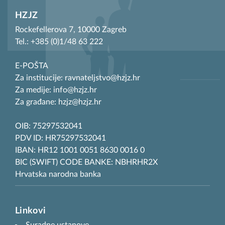
HZJZ
Rockefellerova 7, 10000 Zagreb
Tel.: +385 (0)1/48 63 222
E-POŠTA
Za institucije: ravnateljstvo@hzjz.hr
Za medije: info@hzjz.hr
Za građane: hzjz@hzjz.hr
OIB: 75297532041
PDV ID: HR75297532041
IBAN: HR12 1001 0051 8630 0016 0
BIC (SWIFT) CODE BANKE: NBHRHR2X
Hrvatska narodna banka
Linkovi
Suradne ustanove