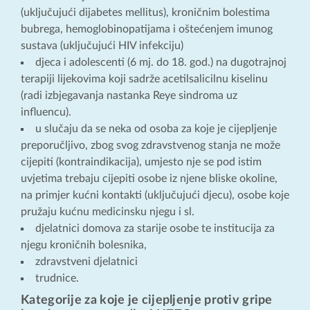
(uključujući dijabetes mellitus), kroničnim bolestima
bubrega, hemoglobinopatijama i oštećenjem imunog
sustava (uključujući HIV infekciju)
djeca i adolescenti (6 mj. do 18. god.) na dugotrajnoj
terapiji lijekovima koji sadrže acetilsalicilnu kiselinu
(radi izbjegavanja nastanka Reye sindroma uz
influencu).
u slučaju da se neka od osoba za koje je cijepljenje
preporučljivo, zbog svog zdravstvenog stanja ne može
cijepiti (kontraindikacija), umjesto nje se pod istim
uvjetima trebaju cijepiti osobe iz njene bliske okoline,
na primjer kućni kontakti (uključujući djecu), osobe koje
pružaju kućnu medicinsku njegu i sl.
djelatnici domova za starije osobe te institucija za
njegu kroničnih bolesnika,
zdravstveni djelatnici
trudnice.
Kategorije za koje je cijepljenje protiv gripe