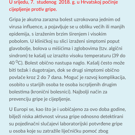
U srijedu, 7. studenog 2018. g. u Hrvatskoj počinje
cijepljenje protiv gripe.
Gripa je akutna zarazna bolest uzrokovana jednim od
virusa influence, a pojavljuje se u obliku većih ili manjih
epidemija, s izraženim brzim širenjem i visokim
pobolom. U kliničkoj su slici izraženi simptomi poput
glavobolje, bolova u mišićima i zglobovima (tzv. algični
sindrom) te kašalj uz izrazito visoku temperaturu (39 do
0
40
C). Bolest obično nastupa naglo. Kašalj često može
biti težak i dugotrajan, dok se drugi simptomi obično
povlače kroz 2 do 7 dana. Moguć je razvoj komplikacija,
osobito u starijih osoba te osoba iscrpljenih drugim
bolestima (kronični bolesnici). Najbolji način za
prevenciju gripe je cijepljenje.
U Europi se, kao što je i uobičajeno za ovo doba godine,
bilježi niska aktivnost virusa gripe odnosno detektirani
su pojedinačni slučajevi laboratorijski potvrđene gripe
u osoba koje su zatražile liječničku pomoć zbog