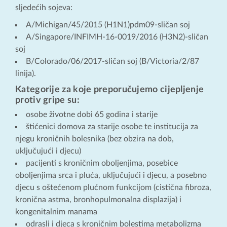
sljedećih sojeva:
A/Michigan/45/2015 (H1N1)pdm09-sličan soj
A/Singapore/INFIMH-16-0019/2016 (H3N2)-sličan
soj
B/Colorado/06/2017-sličan soj (B/Victoria/2/87
linija).
Kategorije za koje preporučujemo cijepljenje
protiv gripe su:
osobe životne dobi 65 godina i starije
štićenici domova za starije osobe te institucija za
njegu kroničnih bolesnika (bez obzira na dob,
uključujući i djecu)
pacijenti s kroničnim oboljenjima, posebice
oboljenjima srca i pluća, uključujući i djecu, a posebno
djecu s oštećenom plućnom funkcijom (cistična fibroza,
kronična astma, bronhopulmonalna displazija) i
kongenitalnim manama
odrasli i djeca s kroničnim bolestima metabolizma