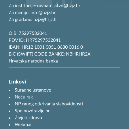
Za institucije: ravnateljstvo@hzjz.hr
Za medije: info@hzjz.hr
Za građane: hzjz@hzjz.hr
OIB: 75297532041
PDV ID: HR75297532041
IBAN: HR12 1001 0051 8630 0016 0
BIC (SWIFT) CODE BANKE: NBHRHR2X
Hrvatska narodna banka
Linkovi
Suradne ustanove
Neću rak
NP ranog otkrivanja slabovidnosti
Spolnozdravlje.hr
Živjeti zdravo
Webmail