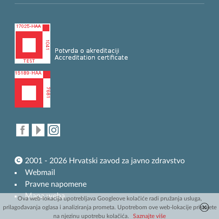
2001 - 2026 Hrvatski zavod za javno zdravstvo
Webmail
Pravne napomene
Mapa weba
Ova web-lokacija upotrebljava Googleove kolačiće radi pružanja usluga,
prilagođavanja oglasa i analiziranja prometa. Upotrebom ove web-lokacije pristajete
na njezinu upotrebu kolačića.
Saznajte više