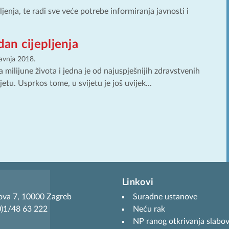
enja, te radi sve veće potrebe informiranja javnosti i
dan cijepljenja
ravnja 2018.
a milijune života i jedna je od najuspješnijih zdravstvenih
jetu. Usprkos tome, u svijetu je još uvijek...
Linkovi
ova 7, 10000 Zagreb
Suradne ustanove
(0)1/48 63 222
Neću rak
NP ranog otkrivanja slabov