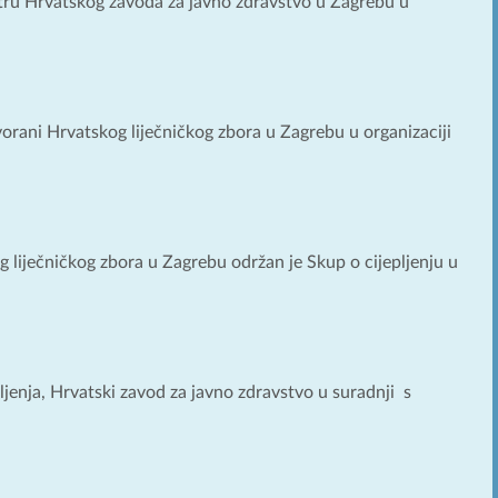
eatru Hrvatskog zavoda za javno zdravstvo u Zagrebu u
vorani Hrvatskog liječničkog zbora u Zagrebu u organizaciji
 liječničkog zbora u Zagrebu održan je Skup o cijepljenju u
jenja, Hrvatski zavod za javno zdravstvo u suradnji s