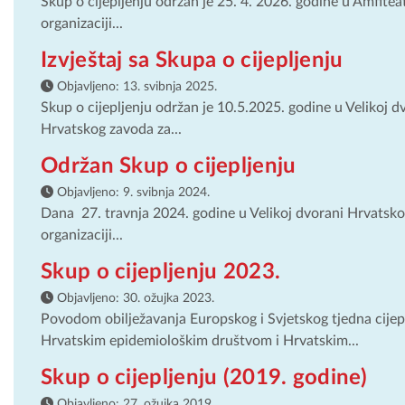
Skup o cijepljenju održan je 25. 4. 2026. godine u Amfit
organizaciji...
Izvještaj sa Skupa o cijepljenju
Objavljeno:
13. svibnja 2025.
Skup o cijepljenju održan je 10.5.2025. godine u Velikoj d
Hrvatskog zavoda za...
Održan Skup o cijepljenju
Objavljeno:
9. svibnja 2024.
Dana 27. travnja 2024. godine u Velikoj dvorani Hrvatskog
organizaciji...
Skup o cijepljenju 2023.
Objavljeno:
30. ožujka 2023.
Povodom obilježavanja Europskog i Svjetskog tjedna cijepl
Hrvatskim epidemiološkim društvom i Hrvatskim...
Skup o cijepljenju (2019. godine)
Objavljeno:
27. ožujka 2019.