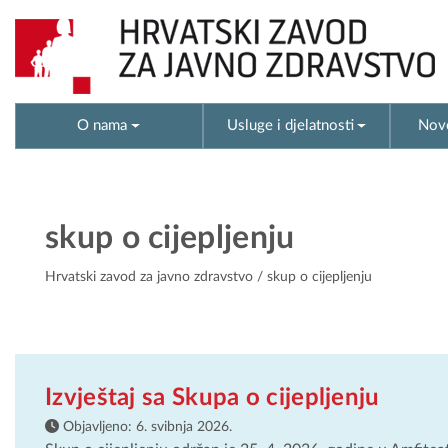
O nama
Usluge i djelatnosti
Novo
skup o cijepljenju
Hrvatski zavod za javno zdravstvo
/ skup o cijepljenju
Izvještaj sa Skupa o cijepljenju
Objavljeno:
6. svibnja 2026.