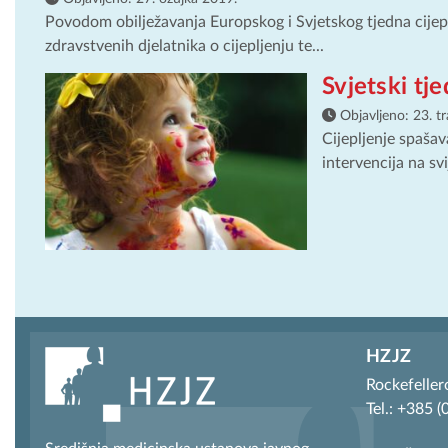
Povodom obilježavanja Europskog i Svjetskog tjedna cijeplj
zdravstvenih djelatnika o cijepljenju te...
Svjetski tje
Objavljeno:
23. t
Cijepljenje spašav
intervencija na svi
HZJZ
Rockefeller
Tel.: +385 