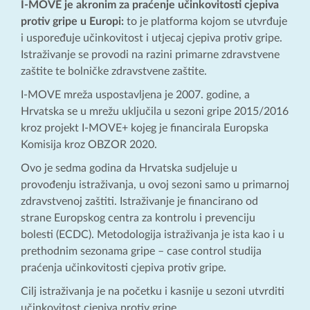
I-MOVE je akronim za praćenje učinkovitosti cjepiva
protiv gripe u Europi:
to je platforma kojom se utvrđuje
i uspoređuje učinkovitost i utjecaj cjepiva protiv gripe.
Istraživanje se provodi na razini primarne zdravstvene
zaštite te bolničke zdravstvene zaštite.
I-MOVE mreža uspostavljena je 2007. godine, a
Hrvatska se u mrežu uključila u sezoni gripe 2015/2016
kroz projekt I-MOVE+ kojeg je financirala Europska
Komisija kroz OBZOR 2020.
Ovo je sedma godina da Hrvatska sudjeluje u
provođenju istraživanja, u ovoj sezoni samo u primarnoj
zdravstvenoj zaštiti. Istraživanje je financirano od
strane Europskog centra za kontrolu i prevenciju
bolesti (ECDC). Metodologija istraživanja je ista kao i u
prethodnim sezonama gripe – case control studija
praćenja učinkovitosti cjepiva protiv gripe.
Cilj istraživanja je na početku i kasnije u sezoni utvrditi
učinkovitost cjepiva protiv gripe.