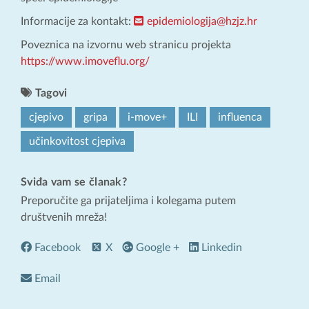
Informacije za kontakt:
epidemiologija@hzjz.hr
Poveznica na izvornu web stranicu projekta
https://www.imoveflu.org/
Tagovi
cjepivo
gripa
i-move+
ILI
influenca
učinkovitost cjepiva
Sviđa vam se članak?
Preporučite ga prijateljima i kolegama putem
društvenih mreža!
Facebook
X
Google +
Linkedin
Email