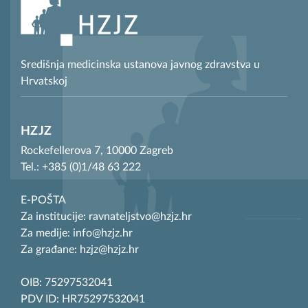
Središnja medicinska ustanova javnog zdravstva u
Hrvatskoj
HZJZ
Rockefellerova 7, 10000 Zagreb
Tel.: +385 (0)1/48 63 222
E-POŠTA
Za institucije: ravnateljstvo@hzjz.hr
Za medije: info@hzjz.hr
Za građane: hzjz@hzjz.hr
OIB: 75297532041
PDV ID: HR75297532041