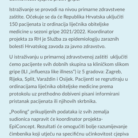
Istraživanje se provodi na nivou primarne zdravstvene
zaštite. Očekuje se da će Republika Hrvatska uključiti
150 pacijenata iz ordinacija liječnika obiteljske
medicine u sezoni gripe 2021/2022. Koordinator
projekta za RH je Služba za epidemiologiju zaraznih
bolesti Hrvatskog zavoda za javno zdravstvo.
U istraživanju u primarnoj zdravstvenoj zaštiti uključiti
ćemo pacijente svih dobnih skupina sa kliničkom slikom
gripe (ILI „influenza like illness“) iz 5 gradova: Zagreb,
Rijeka, Split, Varaždin i Osijek. Pacijenti se regrutiraju u
ordinacijama liječnika obiteljske medicine prema
protokolu uz prethodno dobiveni pisani informirani
pristanak pacijenata ili njihovih skrbnika.
„Pooling“ prikupljenih podataka iz svih zemalja
sudionica napravit će koordinator projekta-
EpiConcept. Rezultati će omogućiti bolje razumijevanje
čimbenika koji utječu na specifičnu učinkovitost cjepiva