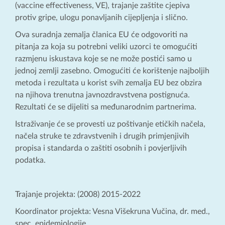
(vaccine effectiveness, VE), trajanje zaštite cjepiva
protiv gripe, ulogu ponavljanih cijepljenja i slično.
Ova suradnja zemalja članica EU će odgovoriti na
pitanja za koja su potrebni veliki uzorci te omogućiti
razmjenu iskustava koje se ne može postići samo u
jednoj zemlji zasebno. Omogućiti će korištenje najboljih
metoda i rezultata u korist svih zemalja EU bez obzira
na njihova trenutna javnozdravstvena postignuća.
Rezultati će se dijeliti sa međunarodnim partnerima.
Istraživanje će se provesti uz poštivanje etičkih načela,
načela struke te zdravstvenih i drugih primjenjivih
propisa i standarda o zaštiti osobnih i povjerljivih
podatka.
Trajanje projekta: (2008) 2015-2022
Koordinator projekta: Vesna Višekruna Vučina, dr. med.,
spec. epidemiologije