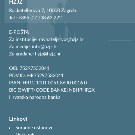
HZJZ
Rockefellerova 7, 10000 Zagreb
Tel.: +385 (0)1/48 63 222
E-POŠTA
Za institucije: ravnateljstvo@hzjz.hr
Za medije: info@hzjz.hr
Za građane: hzjz@hzjz.hr
OIB: 75297532041
PDV ID: HR75297532041
IBAN: HR12 1001 0051 8630 0016 0
BIC (SWIFT) CODE BANKE: NBHRHR2X
Hrvatska narodna banka
Linkovi
Suradne ustanove
Neću rak