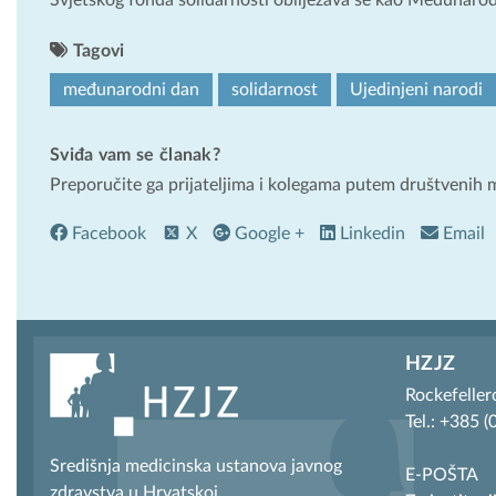
Tagovi
međunarodni dan
solidarnost
Ujedinjeni narodi
Sviđa vam se članak?
Preporučite ga prijateljima i kolegama putem društvenih 
Facebook
X
Google +
Linkedin
Email
HZJZ
Rockefeller
Tel.: +385 
Središnja medicinska ustanova javnog
E-POŠTA
zdravstva u Hrvatskoj