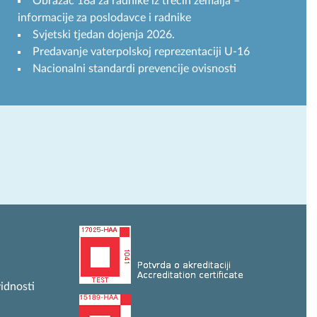
Obrazac 18a za radnike iz trećih zemalja –
informacije za poslodavce i radnike
Svjetski tjedan dojenja 2026.
Predavanje vaterpolskoj reprezentaciji U-16
Nacionalni standardi prevencije ovisnosti
idnosti