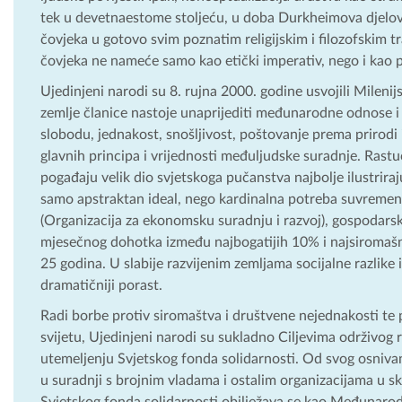
tek u devetnaestome stoljeću, u doba Durkheimova djelov
čovjeka u gotovo svim poznatim religijskim i filozofskim t
čovjeka ne nameće samo kao etički imperativ, nego i kao 
Ujedinjeni narodi su 8. rujna 2000. godine usvojili Milen
zemlje članice nastoje unaprijediti međunarodne odnose i o
slobodu, jednakost, snošljivost, poštovanje prema prirodi 
glavnih principa i vrijednosti međuljudske suradnje. Rastu
pogađaju velik dio svjetskoga pučanstva najbolje ilustriraj
samo apstraktan ideal, nego kardinalna potreba suvremen
(Organizacija za ekonomsku suradnju i razvoj), gospodarsk
mjesečnog dohotka između najbogatijih 10% i najsiromašni
25 godina. U slabije razvijenim zemljama socijalne razlike
dramatičniji porast.
Radi borbe protiv siromaštva i društvene nejednakosti te 
svijetu, Ujedinjeni narodi su sukladno Ciljevima održivog 
utemeljenju Svjetskog fonda solidarnosti. Od svog osniva
u suradnji s brojnim vladama i ostalim organizacijama u 
Svjetskog fonda solidarnosti obilježava se kao Međunarodn