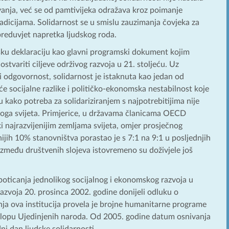
anja, već se od pamtivijeka odražava kroz poimanje
radicijama. Solidarnost se u smislu zauzimanja čovjeka za
preduvjet napretka ljudskog roda.
ijsku deklaraciju kao glavni programski dokument kojim
stvariti ciljeve održivog razvoja u 21. stoljeću. Uz
i odgovornost, solidarnost je istaknuta kao jedan od
će socijalne razlike i političko-ekonomska nestabilnost koje
u kako potreba za solidariziranjem s najpotrebitijima nije
oga svijeta. Primjerice, u državama članicama OECD
i najrazvijenijim zemljama svijeta, omjer prosječnog
jih 10% stanovništva porastao je s 7:1 na 9:1 u posljednjih
 između društvenih slojeva istovremeno su doživjele još
poticanja jednolikog socijalnog i ekonomskog razvoja u
razvoja 20. prosinca 2002. godine donijeli odluku o
nja ova institucija provela je brojne humanitarne programe
sklopu Ujedinjenih naroda. Od 2005. godine datum osnivanja
i dan ljudske solidarnosti.