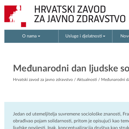
O nama
Usluge i djelatnosti
Novo
Međunarodni dan ljudske so
Hrvatski zavod za javno zdravstvo
/
Aktualnosti
/ Međunarodni dan
Jedan od utemeljitelja suvremene sociološke znanosti, Fr
obrađivao pojam solidarnosti, pritom je opisujući kao tem
ljudske povijesti. Ipak, konceptualizacija društva kao str