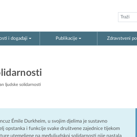
sti i događaji
Publikacije
Zdravstveni po
lidarnosti
 ljudske solidarnosti
ancuz Émile Durkheim, u svojim djelima je sustavno
elj opstanka i funkcije svake društvene zajednice tijekom
ukture utemeljene na međuljudskoj solidarnosti nije nastala