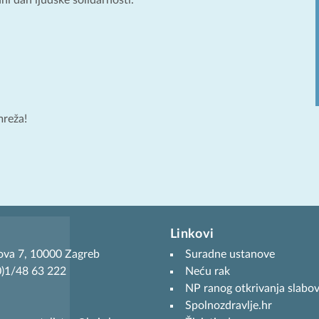
mreža!
Linkovi
ova 7, 10000 Zagreb
Suradne ustanove
(0)1/48 63 222
Neću rak
NP ranog otkrivanja slabov
Spolnozdravlje.hr