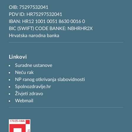
OIB: 75297532041
PDV ID: HR75297532041
IBAN: HR12 1001 0051 8630 0016 0
BIC (SWIFT) CODE BANKE: NBHRHR2X
Hrvatska narodna banka
Linkovi
Suradne ustanove
Neću rak
NP ranog otkrivanja slabovidnosti
Spolnozdravlje.hr
Živjeti zdravo
Webmail