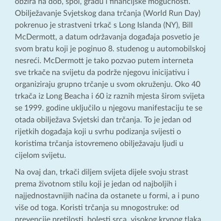
obzira na dob, spol, građu i financijske mogućnosti.
Obilježavanje Svjetskog dana trčanja (World Run Day)
pokrenuo je strastveni trkač s Long Islanda (NY), Bill
McDermott, a datum održavanja događaja posvetio je
svom bratu koji je poginuo 8. studenog u automobilskoj
nesreći. McDermott je tako pozvao putem interneta
sve trkače na svijetu da podrže njegovu inicijativu i
organiziraju grupno trčanje u svom okruženju. Oko 40
trkača iz Long Beacha i 60 iz raznih mjesta širom svijeta
se 1999. godine uključilo u njegovu manifestaciju te se
otada obilježava Svjetski dan trčanja. To je jedan od
rijetkih događaja koji u svrhu podizanja svijesti o
koristima trčanja istovremeno obilježavaju ljudi u
cijelom svijetu.
Na ovaj dan, trkači diljem svijeta dijele svoju strast
prema životnom stilu koji je jedan od najboljih i
najjednostavnijih načina da ostanete u formi, a i puno
više od toga. Koristi trčanja su mnogostruke: od
prevencije pretilosti, bolesti srca, visokog krvnog tlaka,