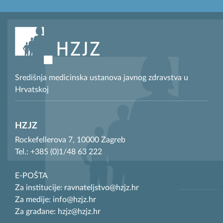
Središnja medicinska ustanova javnog zdravstva u
Hrvatskoj
HZJZ
Rockefellerova 7, 10000 Zagreb
Tel.: +385 (0)1/48 63 222
E-POŠTA
Za institucije: ravnateljstvo@hzjz.hr
Za medije: info@hzjz.hr
Za građane: hzjz@hzjz.hr