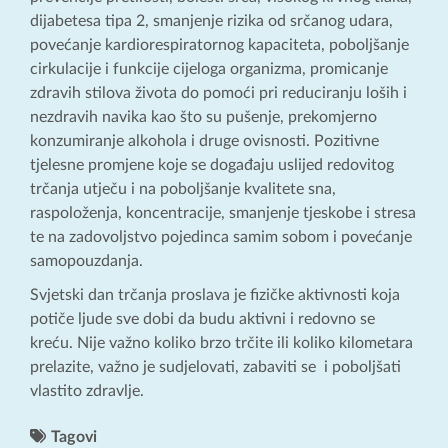
dijabetesa tipa 2, smanjenje rizika od srčanog udara,
povećanje kardiorespiratornog kapaciteta, poboljšanje
cirkulacije i funkcije cijeloga organizma, promicanje
zdravih stilova života do pomoći pri reduciranju loših i
nezdravih navika kao što su pušenje, prekomjerno
konzumiranje alkohola i druge ovisnosti. Pozitivne
tjelesne promjene koje se događaju uslijed redovitog
trčanja utječu i na poboljšanje kvalitete sna,
raspoloženja, koncentracije, smanjenje tjeskobe i stresa
te na zadovoljstvo pojedinca samim sobom i povećanje
samopouzdanja.
Svjetski dan trčanja proslava je fizičke aktivnosti koja
potiče ljude sve dobi da budu aktivni i redovno se
kreću. Nije važno koliko brzo trčite ili koliko kilometara
prelazite, važno je sudjelovati, zabaviti se i poboljšati
vlastito zdravlje.
Tagovi