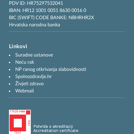
PDV ID: HR75297532041
IBAN: HR12 1001 0051 8630 0016 0
BIC (SWIFT) CODE BANKE: NBHRHR2X
Hrvatska narodna banka
Linkovi
Suradne ustanove
Neću rak
NP ranog otkrivanja slabovidnosti
Spolnozdravlje.hr
Živjeti zdravo
Webmail