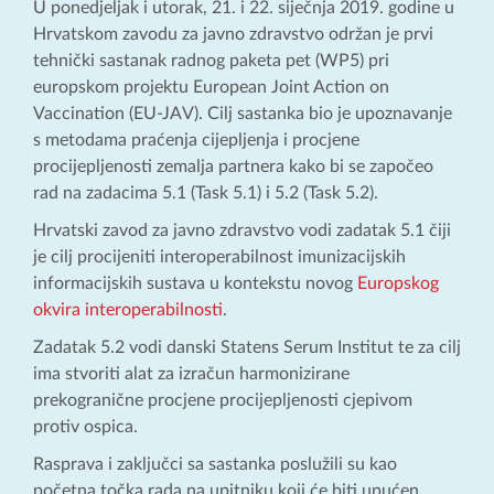
U ponedjeljak i utorak, 21. i 22. siječnja 2019. godine u
Hrvatskom zavodu za javno zdravstvo održan je prvi
tehnički sastanak radnog paketa pet (WP5) pri
europskom projektu European Joint Action on
Vaccination (EU-JAV). Cilj sastanka bio je upoznavanje
s metodama praćenja cijepljenja i procjene
procijepljenosti zemalja partnera kako bi se započeo
rad na zadacima 5.1 (Task 5.1) i 5.2 (Task 5.2).
Hrvatski zavod za javno zdravstvo vodi zadatak 5.1 čiji
je cilj procijeniti interoperabilnost imunizacijskih
informacijskih sustava u kontekstu novog
Europskog
okvira interoperabilnosti
.
Zadatak 5.2 vodi danski Statens Serum Institut te za cilj
ima stvoriti alat za izračun harmonizirane
prekogranične procjene procijepljenosti cjepivom
protiv ospica.
Rasprava i zaključci sa sastanka poslužili su kao
početna točka rada na upitniku koji će biti upućen