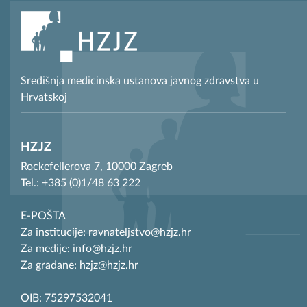
Središnja medicinska ustanova javnog zdravstva u
Hrvatskoj
HZJZ
Rockefellerova 7, 10000 Zagreb
Tel.: +385 (0)1/48 63 222
E-POŠTA
Za institucije: ravnateljstvo@hzjz.hr
Za medije: info@hzjz.hr
Za građane: hzjz@hzjz.hr
OIB: 75297532041