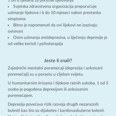
1 do 6 tjedana za početak djelovanja
Svjetska zdravstvena organizacija preporučuje
uzimanje lijekova i 6 do 10 mjeseci nakon prestanka
simptoma
Bitno je napomenuti da ovi lijekovi ne izazivaju
ovisnost
Osim uzimanja antidepresiva, u liječenju depresije je
od velike koristi i psihoterapija
Jeste li znali?
Zajednički mentalni poremećaji (depresija i anksiozni
poremećaji) su u porastu u cijelom svijetu.
U humanitarnim krizama i tijekom ratnih sukoba, 1 od 5
osoba je pogođena depresijom ili anksioznim
poremećajem.
Depresija povećava rizik razvoja drugih nezaraznih
bolesti kao što su dijabetes i kardiovaskularne bolesti.