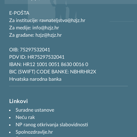
E-POŠTA
Za institucije: ravnateljstvo@hzjz.hr
Za medije: info@hzjz.hr
Za građane: hzjz@hzjz.hr
OIB: 75297532041
PDV ID: HR75297532041
IBAN: HR12 1001 0051 8630 0016 0
BIC (SWIFT) CODE BANKE: NBHRHR2X
Hrvatska narodna banka
Linkovi
Suradne ustanove
Neću rak
NP ranog otkrivanja slabovidnosti
Spolnozdravlje.hr