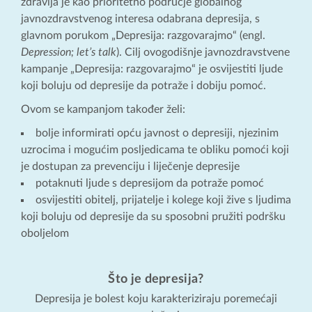
zdravlja je kao prioritetno područje globalnog
javnozdravstvenog interesa odabrana depresija, s
glavnom porukom „Depresija: razgovarajmo“ (engl.
Depression; let’s talk
). Cilj ovogodišnje javnozdravstvene
kampanje „Depresija: razgovarajmo“ je osvijestiti ljude
koji boluju od depresije da potraže i dobiju pomoć.
Ovom se kampanjom također želi:
bolje informirati opću javnost o depresiji, njezinim
uzrocima i mogućim posljedicama te obliku pomoći koji
je dostupan za prevenciju i liječenje depresije
potaknuti ljude s depresijom da potraže pomoć
osvijestiti obitelj, prijatelje i kolege koji žive s ljudima
koji boluju od depresije da su sposobni pružiti podršku
oboljelom
Što je depresija?
Depresija je bolest koju karakteriziraju poremećaji