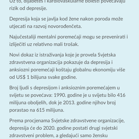
Uz to, dijabetes i kardiovaskularne bolesti povećavaju
rizik od depresije.
Depresija koja se javlja kod žene nakon poroda može
utjecati na razvoj novorođenčeta.
Najučestaliji mentalni poremećaji mogu se prevenirati i
izliječiti uz relativno mali trošak.
Novi dokaz iz istraživanja koje je provela Svjetska
zdravstvena organizacija pokazuje da depresija i
anksiozni poremećaji koštaju globalnu ekonomiju više
od US$ 1 bilijuna svake godine.
Broj ljudi s depresijom i anksioznim poremećajem u
svijetu se povećava: 1990. godine je u svijetu bilo 416
milijuna oboljelih, dok je 2013. godine njihov broj
porastao na 615 milijuna.
Prema procjenama Svjetske zdravstvene organizacije,
depresija će do 2020. godine postati drugi svjetski
zdravstveni problem, a gledajući samo žensku