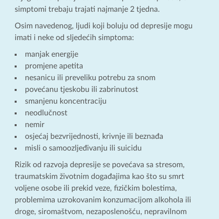
simptomi trebaju trajati najmanje 2 tjedna.
Osim navedenog, ljudi koji boluju od depresije mogu
imati i neke od sljedećih simptoma:
manjak energije
promjene apetita
nesanicu ili preveliku potrebu za snom
povećanu tjeskobu ili zabrinutost
smanjenu koncentraciju
neodlučnost
nemir
osjećaj bezvrijednosti, krivnje ili beznađa
misli o samoozljeđivanju ili suicidu
Rizik od razvoja depresije se povećava sa stresom,
traumatskim životnim događajima kao što su smrt
voljene osobe ili prekid veze, fizičkim bolestima,
problemima uzrokovanim konzumacijom alkohola ili
droge, siromaštvom, nezaposlenošću, nepravilnom