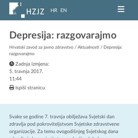
HR
EN
Depresija: razgovarajmo
Hrvatski zavod za javno zdravstvo
/
Aktualnosti
/ Depresija:
razgovarajmo
Zadnja izmjena:
5. travnja 2017.
11:44
Ispiši stranicu
Svake se godine 7. travnja obilježava Svjetski dan
zdravlja pod pokroviteljstvom Svjetske zdravstvene
organizacije. Za temu ovogodišnjeg Svjetskog dana