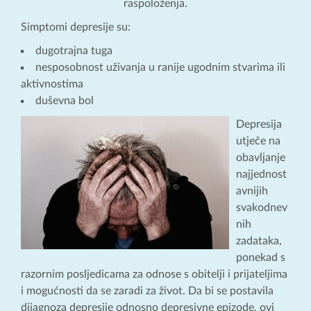
raspoloženja.
Simptomi depresije su:
dugotrajna tuga
nesposobnost uživanja u ranije ugodnim stvarima ili
aktivnostima
duševna bol
Depresija
utječe na
obavljanje
najjednost
avnijih
svakodnev
nih
zadataka,
ponekad s
razornim posljedicama za odnose s obitelji i prijateljima
i mogućnosti da se zaradi za život. Da bi se postavila
dijagnoza depresije odnosno depresivne epizode, ovi