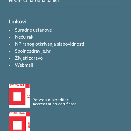
Hrvatska narodna banka
Linkovi
Suradne ustanove
Neću rak
NP ranog otkrivanja slabovidnosti
Spolnozdravlje.hr
Živjeti zdravo
Webmail