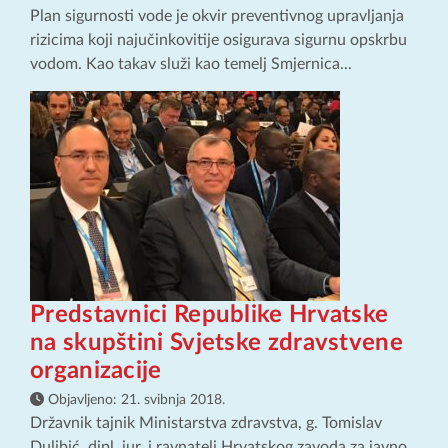
Plan sigurnosti vode je okvir preventivnog upravljanja
rizicima koji najučinkovitije osigurava sigurnu opskrbu
vodom. Kao takav služi kao temelj Smjernica...
Predstavnici Republike Hrvatske
na skupštini Svjetske zdravstvene
organizacije
Objavljeno:
21. svibnja 2018.
Državnik tajnik Ministarstva zdravstva, g. Tomislav
Dulibić, dipl. iur. i ravnatelj Hrvatskog zavoda za javno