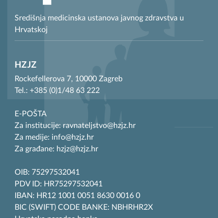
Središnja medicinska ustanova javnog zdravstva u
Hrvatskoj
HZJZ
Rockefellerova 7, 10000 Zagreb
Tel.: +385 (0)1/48 63 222
E-POŠTA
Za institucije: ravnateljstvo@hzjz.hr
Za medije: info@hzjz.hr
Za građane: hzjz@hzjz.hr
OIB: 75297532041
PDV ID: HR75297532041
IBAN: HR12 1001 0051 8630 0016 0
BIC (SWIFT) CODE BANKE: NBHRHR2X