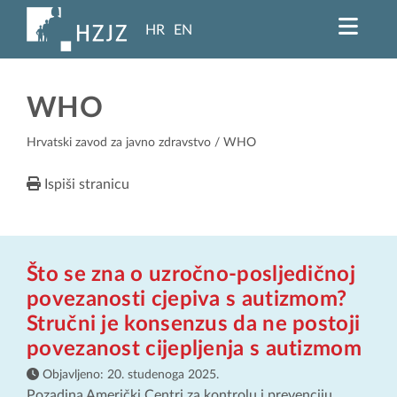
HR
EN
WHO
Hrvatski zavod za javno zdravstvo
/ WHO
Ispiši stranicu
Što se zna o uzročno-posljedičnoj
povezanosti cjepiva s autizmom?
Stručni je konsenzus da ne postoji
povezanost cijepljenja s autizmom
Objavljeno:
20. studenoga 2025.
Pozadina Američki Centri za kontrolu i prevenciju