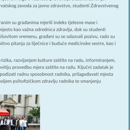
Hrvatskog zavoda za javno zdravstvo, studenti Zdravstvenog
ranim su građanima mjerili indeks tjelesne mase i
mjesto kao važna odrednica zdravlja, dok su studenti
kišovitom vremenu, građani su se odazvali pozivu, rado su
oštvo pitanja za liječnice i buduće medicinske sestre, kao i
rizika, razvijanjem kulture zaštite na radu, informiranjem,
vitiju provedbu mjera zaštite na radu. Ključni zadatak je
, podizati radnu sposobnost radnika, prilagođavati mjesta
boljem psihofizičkom zdravlju radnika te smanjenju