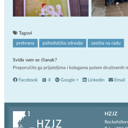
Tagovi
prehrana
psihofizičko zdravlje
zastita na radu
Sviđa vam se članak?
Preporučite ga prijateljima i kolegama putem društvenih 
Facebook
X
Google +
Linkedin
Email
HZJZ
Rockefeller