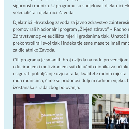
sigurnosti radnika. U programu su sudjelovali djelatnici 
veleučilišta i djelatnici Zavoda.
Djelatnici Hrvatskog zavoda za javno zdravstvo zainteresi
promovirali Nacionalni program „Živjeti zdravo“ – Radno 
Zdravstvenog veleučilišta mjerili građanima tlak. Unatoč 
prekontrolirali svoj tlak i indeks tjelesne mase te imali mn
za djelatnike Zavoda.
Cilj programa je smanjiti broj ozljeda na radu prevencijom 
educiranjem i motiviranjem svih ključnih dionika za učinko
osigurati poboljšanje uvjeta rada, kvalitete radnih mjesta
rada radnicima, čime se pridonosi duljem radnom vijeku, 
izostanaka s rada zbog bolovanja.