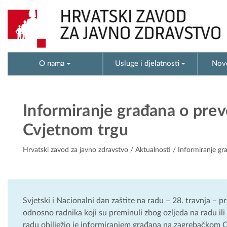
O nama
Usluge i djelatnosti
Novo
Informiranje građana o preve
Cvjetnom trgu
Hrvatski zavod za javno zdravstvo
/
Aktualnosti
/ Informiranje gra
Svjetski i Nacionalni dan zaštite na radu – 28. travnja – 
odnosno radnika koji su preminuli zbog ozljeda na radu ili
radu obilježio je informiranjem građana na zagrebačkom Cvj