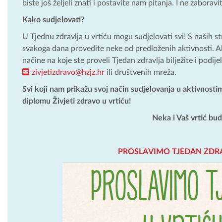
biste još željeli znati i postavite nam pitanja. I ne zaborav
Kako sudjelovati?
U Tjednu zdravlja u vrtiću mogu sudjelovati svi! S naših s
svakoga dana provedite neke od predloženih aktivnosti. Ako 
načine na koje ste proveli Tjedan zdravlja bilježite i podij
zivjetizdravo@hzjz.hr
ili društvenih mreža.
Svi koji nam prikažu svoj način sudjelovanja u aktivnostim
diplomu Živjeti zdravo u vrtiću!
Neka i Vaš vrtić bud
PROSLAVIMO TJEDAN ZDRA