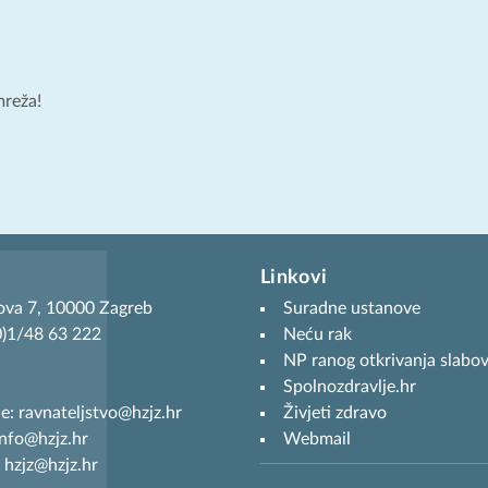
mreža!
Linkovi
ova 7, 10000 Zagreb
Suradne ustanove
(0)1/48 63 222
Neću rak
NP ranog otkrivanja slabov
Spolnozdravlje.hr
je: ravnateljstvo@hzjz.hr
Živjeti zdravo
info@hzjz.hr
Webmail
 hzjz@hzjz.hr