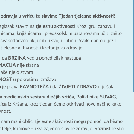
 zdravlja u vrtiću
te slavimo
Tjedan tjelesne aktivnosti
!
aglasak staviti na
tjelesnu aktivnost
! Kroz igru, zabavu i
aonicama, knjižnicama i predškolskim ustanovama učiti zašto
h svakodnevno uključiti u svoju rutinu. Svaki dan obilježit
elesne aktivnosti i kretanja za zdravlje:
, pa
BRZINA
već u ponedjeljak nastupa
NACIJA
nije strana
aše tijelo stvara
LNOST
u pokretima izražava
o je prava
RAVNOTEŽA
i da
ŽIVJETI ZDRAVO
nije šala
 medicinskih sestara dječjih vrtića, Poliklinike SUVAG,
ica
iz Kršana, kroz tjedan ćemo otkrivati nove načine kako
vnost.
 nam razni oblici tjelesne aktivnosti mogu pomoći da bismo
ijatelje, kumove – i svi zajedno slavite zdravlje. Razmislite što