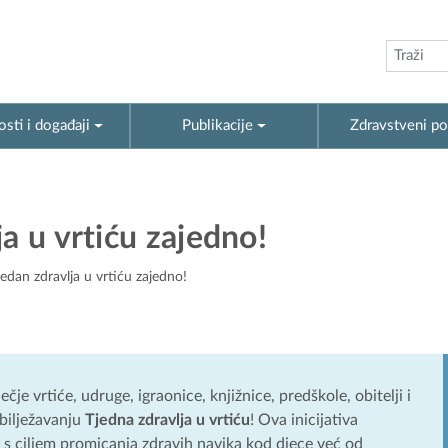
sti i događaji
Publikacije
Zdravstveni po
a u vrtiću zajedno!
edan zdravlja u vrtiću zajedno!
ečje vrtiće, udruge, igraonice, knjižnice, predškole, obitelji i
obilježavanju
Tjedna zdravlja u vrtiću
! Ova inicijativa
, s ciljem promicanja zdravih navika kod djece već od