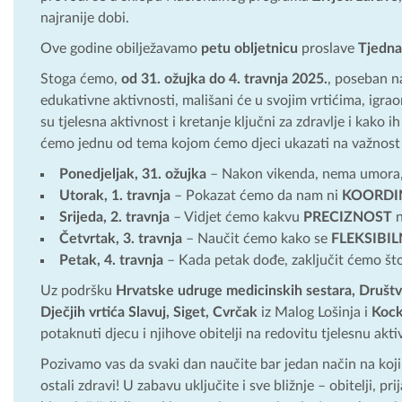
najranije dobi.
Ove godine obilježavamo
petu obljetnicu
proslave
Tjedna
Stoga ćemo,
od 31. ožujka do 4. travnja 2025.
, poseban n
edukativne aktivnosti, mališani će u svojim vrtićima, igr
su tjelesna aktivnost i kretanje ključni za zdravlje i kako i
ćemo jednu od tema kojom ćemo djeci ukazati na važnost tj
Ponedjeljak, 31. ožujka
– Nakon vikenda, nema umora
Utorak, 1. travnja
– Pokazat ćemo da nam ni
KOORDI
Srijeda, 2. travnja
– Vidjet ćemo kakvu
PRECIZNOST
n
Četvrtak, 3. travnja
– Naučit ćemo kako se
FLEKSIBI
Petak, 4. travnja
– Kada petak dođe, zaključit ćemo št
Uz podršku
Hrvatske udruge medicinskih sestara, Društva
Dječjih vrtića Slavuj
, Siget, Cvrčak
iz Malog Lošinja i
Kock
potaknuti djecu i njihove obitelji na redovitu tjelesnu akti
Pozivamo vas da svaki dan naučite bar jedan način na koji
ostali zdravi! U zabavu uključite i sve bližnje – obitelji, pr