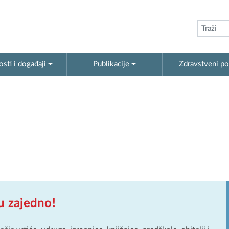
sti i događaji
Publikacije
Zdravstveni po
ću zajedno!