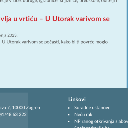
je vrtiće, udruge, igraonice, knjižnice, predškole, obitelji i
vlja u vrtiću – U Utorak varivom se
avnja 2023.
 U Utorak varivom se počasti, kako bi ti povrće moglo
Linkovi
ova 7, 10000 Zagreb
Suradne ustanove
(0)1/48 63 222
Neću rak
NP ranog otkrivanja slabov