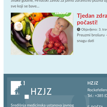
Svake godine, Hrvatski zavod za javno zdravstvo poziva dječ
sve koji se bave...
Tjedan zdra
počasti!
Objavljeno:
3. tr
Preuzmi brošuru –
snagu dati
HZJZ
Rockefeller
Tel.: +385 
Središnja medicinska ustanova javnog