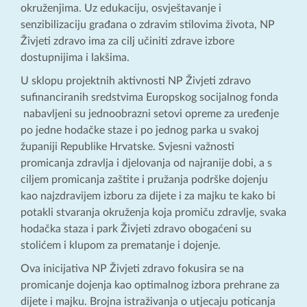
okruženjima. Uz edukaciju, osvještavanje i
senzibilizaciju građana o zdravim stilovima života, NP
Živjeti zdravo ima za cilj učiniti zdrave izbore
dostupnijima i lakšima.
U sklopu projektnih aktivnosti NP Živjeti zdravo
sufinanciranih sredstvima Europskog socijalnog fonda
nabavljeni su jednoobrazni setovi opreme za uređenje
po jedne hodačke staze i po jednog parka u svakoj
županiji Republike Hrvatske. Svjesni važnosti
promicanja zdravlja i djelovanja od najranije dobi, a s
ciljem promicanja zaštite i pružanja podrške dojenju
kao najzdravijem izboru za dijete i za majku te kako bi
potakli stvaranja okruženja koja promiču zdravlje, svaka
hodačka staza i park Živjeti zdravo obogaćeni su
stolićem i klupom za prematanje i dojenje.
Ova inicijativa NP Živjeti zdravo fokusira se na
promicanje dojenja kao optimalnog izbora prehrane za
dijete i majku. Brojna istraživanja o utjecaju poticanja