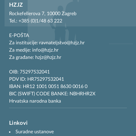
HZJZ
Rockefellerova 7, 10000 Zagreb
Tel.: +385 (0)1/48 63 222
E-POŠTA
Za institucije: ravnateljstvo@hzjz.hr
Za medije: info@hzjz.hr
Za građane: hzjz@hzjz.hr
OIB: 75297532041
PDV ID: HR75297532041
IBAN: HR12 1001 0051 8630 0016 0
BIC (SWIFT) CODE BANKE: NBHRHR2X
Hrvatska narodna banka
Linkovi
Suradne ustanove