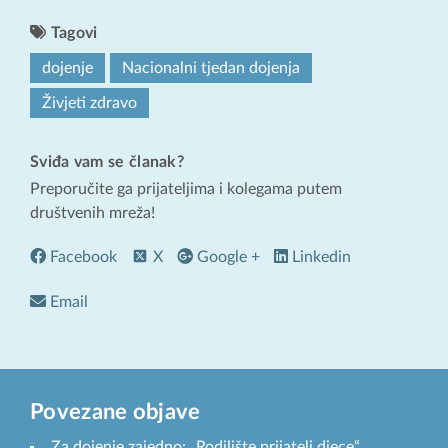
Tagovi
dojenje
Nacionalni tjedan dojenja
Živjeti zdravo
Sviđa vam se članak?
Preporučite ga prijateljima i kolegama putem
društvenih mreža!
Facebook
X
Google +
Linkedin
Email
Povezane objave
Za dojenje zajedno: „Rodilište prijatelj djece“