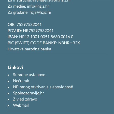
Za institucije: ravnateljstvo@hzjz.hr
Za medije: info@hzjz.hr
Za građane: hzjz@hzjz.hr
OIB: 75297532041
PDV ID: HR75297532041
IBAN: HR12 1001 0051 8630 0016 0
BIC (SWIFT) CODE BANKE: NBHRHR2X
Hrvatska narodna banka
Linkovi
Suradne ustanove
Neću rak
NP ranog otkrivanja slabovidnosti
Spolnozdravlje.hr
Živjeti zdravo
Webmail