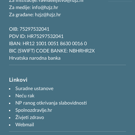
Za institucije: ravnateljstvo@hzjz.hr
Za medije: info@hzjz.hr
Za građane: hzjz@hzjz.hr
OIB: 75297532041
PDV ID: HR75297532041
IBAN: HR12 1001 0051 8630 0016 0
BIC (SWIFT) CODE BANKE: NBHRHR2X
Hrvatska narodna banka
Linkovi
Suradne ustanove
Neću rak
NP ranog otkrivanja slabovidnosti
Spolnozdravlje.hr
Živjeti zdravo
Webmail