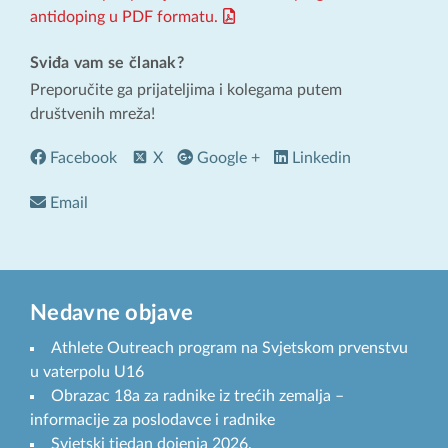
antidoping u PDF formatu.
Sviđa vam se članak?
Preporučite ga prijateljima i kolegama putem
društvenih mreža!
Facebook
X
Google +
Linkedin
Email
Nedavne objave
Athlete Outreach program na Svjetskom prvenstvu
u vaterpolu U16
Obrazac 18a za radnike iz trećih zemalja –
informacije za poslodavce i radnike
Svjetski tjedan dojenja 2026.