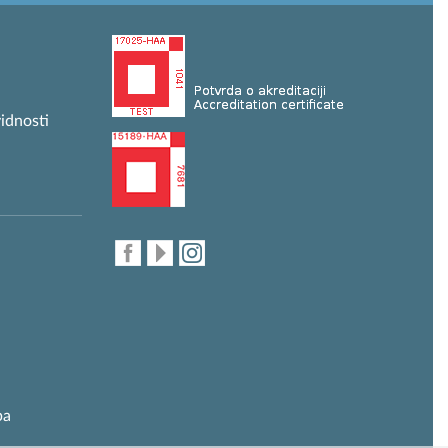
idnosti
ba