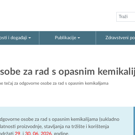
sti i događaji
Publikacije
Zdravstveni po
osobe za rad s opasnim kemikal
ne tečaj za odgovorne osobe za rad s opasnim kemikalijama
odgovorne osobe za rad s opasnim kemikalijama (sukladno
atnosti proizvodnje, stavljanja na tržište i korištenja
održati
29.
i
30. 06. 2026.
godine.