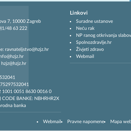
Linkovi
ova 7, 10000 Zagreb
Suradne ustanove
(0)1/48 63 222
Neću rak
NP ranog otkrivanja slabov
Spolnozdravlje.hr
je: ravnateljstvo@hzjz.hr
Živjeti zdravo
info@hzjz.hr
Webmail
 hzjz@hzjz.hr
7532041
R75297532041
 1001 0051 8630 0016 0
T) CODE BANKE: NBHRHR2X
arodna banka
Webmail
Pravne napomene
Mapa we