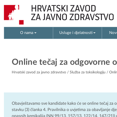
O nama
Usluge i djelatnosti
Novo
Online tečaj za odgovorne 
Hrvatski zavod za javno zdravstvo
/
Služba za toksikologiju
/ Onli
Obavještavamo sve kandidate kako će se online tečaj za 
stavku (3) članka 4. Pravilnika o uvjetima za obavljanje djel
opasnih kemikalija (NN 99/13, 157/13, 122/14, 147/21)) 