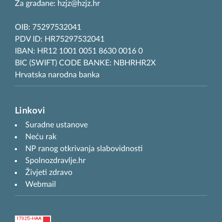
Za građane: hzjz@hzjz.hr
OIB: 75297532041
PDV ID: HR75297532041
IBAN: HR12 1001 0051 8630 0016 0
BIC (SWIFT) CODE BANKE: NBHRHR2X
Hrvatska narodna banka
Linkovi
Suradne ustanove
Neću rak
NP ranog otkrivanja slabovidnosti
Spolnozdravlje.hr
Živjeti zdravo
Webmail