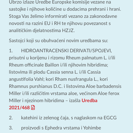
Ubrzo izlaze Uredbe Europske komisije vezane na
sastojke i njihove količine u dodacima prehrani i hrani.
Stoga Vas želimo informirati vezano za zakonodavne
novosti na razini EU i RH te njihovu povezanost s
analitičkim djelatnostima HZJZ.
Sastojci koji su obuhvaćeni novim uredbama su:
1. HIDROANTRACENSKI DERIVATI/SPOJEVI,
prisutni u korijenu i rizomu Rheum palmatum L. i/ili
Rheum officinale Baillon i/ili njihovim hibridima;
listovima ili plodu Cassia senna L. i/ili Cassia
angustifolia Vahl; kori Rham nusfrangula L., kori
Rhamnus purshianus D.C. i listovima Aloe barbadensis
Miller i/ili različitim vrstama aloe, većinom Aloe ferox
Miller i njezinom hibridima – izašla
Uredba
2021/468
2. katehini iz zelenog čaja, s naglaskom na EGCG
3. proizvodi s Ephedra vrstama i Yohimbe