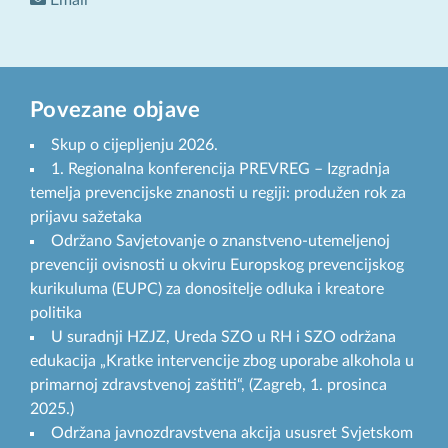
Email
Povezane objave
Skup o cijepljenju 2026.
1. Regionalna konferencija PREVREG – Izgradnja
temelja prevencijske znanosti u regiji: produžen rok za
prijavu sažetaka
Održano Savjetovanje o znanstveno-utemeljenoj
prevenciji ovisnosti u okviru Europskog prevencijskog
kurikuluma (EUPC) za donositelje odluka i kreatore
politika
U suradnji HZJZ, Ureda SZO u RH i SZO održana
edukacija „Kratke intervencije zbog uporabe alkohola u
primarnoj zdravstvenoj zaštiti“, (Zagreb, 1. prosinca
2025.)
Održana javnozdravstvena akcija ususret Svjetskom