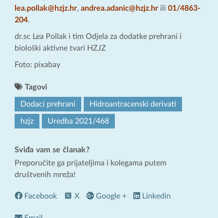
lea.pollak@hzjz.hr
,
andrea.adanic@hzjz.hr
ili
01/4863-
204
.
dr.sc Lea Pollak i tim Odjela za dodatke prehrani i
biološki aktivne tvari HZJZ
Foto: pixabay
Tagovi
Dodaci prehrani
Hidroantracenski derivati
hzjz
Uredba 2021/468
Sviđa vam se članak?
Preporučite ga prijateljima i kolegama putem
društvenih mreža!
Facebook
X
Google +
Linkedin