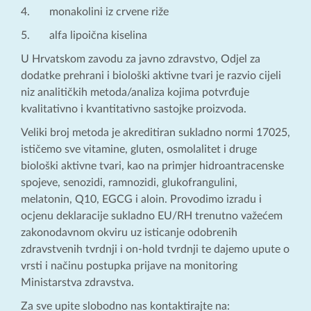
4. monakolini iz crvene riže
5. alfa lipoična kiselina
U Hrvatskom zavodu za javno zdravstvo, Odjel za
dodatke prehrani i biološki aktivne tvari je razvio cijeli
niz analitičkih metoda/analiza kojima potvrđuje
kvalitativno i kvantitativno sastojke proizvoda.
Veliki broj metoda je akreditiran sukladno normi 17025,
ističemo sve vitamine, gluten, osmolalitet i druge
biološki aktivne tvari, kao na primjer hidroantracenske
spojeve, senozidi, ramnozidi, glukofrangulini,
melatonin, Q10, EGCG i aloin. Provodimo izradu i
ocjenu deklaracije sukladno EU/RH trenutno važećem
zakonodavnom okviru uz isticanje odobrenih
zdravstvenih tvrdnji i on-hold tvrdnji te dajemo upute o
vrsti i načinu postupka prijave na monitoring
Ministarstva zdravstva.
Za sve upite slobodno nas kontaktirajte na: