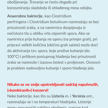
obolijevanja. Trovanje se često događa pri
konzumiranju sladoleda ili ohlađenog mesa odojka.
Anaerobne bakterije
, kao Clostridium
perfringens i Clostridium botulinum razmnažaju se bez
prisutnosti zraka, a na namirnice dospijevaju iz
nečistoće tla u obliku vrlo otpornih spora. Ako se
namirnice prije kuhanja ne operu (na primjer grah), pri
pripravi velikih količina (obično grah salate) može doći
do aktiviranja tzv. spora, koje prežive kuhanje (do
100°C) i prilikom postupnog hlađenja bez prisutnosti
zraka se namnože i izazovu bolest s proljevom. Osnovni
je problem nedovoljno kuhanje i sporo hlađenje jela.
Nikako se ne smije upotrebljavati sadržaj napuhnutih,
(«bombiranih«) konzervi!
Neke bakterije, kao što su
Listeria
m. i
Yersinia
ent.,
razmnažaju se i na temperaturi hladnjaka. Listerije
mogu prouzročiti ozbiljna oboljenja, srećom kod