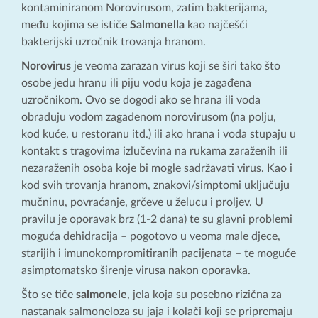
kontaminiranom Norovirusom, zatim bakterijama,
među kojima se ističe
Salmonella
kao najčešći
bakterijski uzročnik trovanja hranom.
Norovirus
je veoma zarazan virus koji se širi tako što
osobe jedu hranu ili piju vodu koja je zagađena
uzročnikom. Ovo se dogodi ako se hrana ili voda
obrađuju vodom zagađenom norovirusom (na polju,
kod kuće, u restoranu itd.) ili ako hrana i voda stupaju u
kontakt s tragovima izlučevina na rukama zaraženih ili
nezaraženih osoba koje bi mogle sadržavati virus. Kao i
kod svih trovanja hranom, znakovi/simptomi uključuju
mučninu, povraćanje, grčeve u želucu i proljev. U
pravilu je oporavak brz (1-2 dana) te su glavni problemi
moguća dehidracija – pogotovo u veoma male djece,
starijih i imunokompromitiranih pacijenata – te moguće
asimptomatsko širenje virusa nakon oporavka.
Što se tiče
salmonele
, jela koja su posebno rizična za
nastanak salmoneloza su jaja i kolači koji se pripremaju