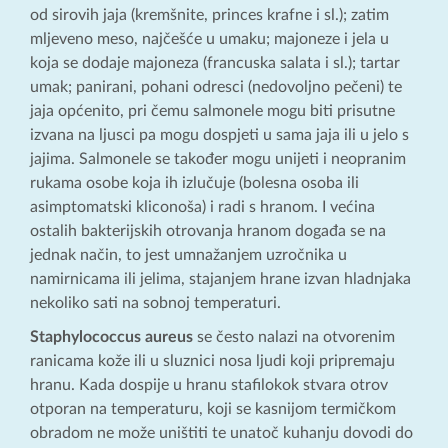
od sirovih jaja (kremšnite, princes krafne i sl.); zatim
mljeveno meso, najčešće u umaku; majoneze i jela u
koja se dodaje majoneza (francuska salata i sl.); tartar
umak; panirani, pohani odresci (nedovoljno pečeni) te
jaja općenito, pri čemu salmonele mogu biti prisutne
izvana na ljusci pa mogu dospjeti u sama jaja ili u jelo s
jajima. Salmonele se također mogu unijeti i neopranim
rukama osobe koja ih izlučuje (bolesna osoba ili
asimptomatski kliconoša) i radi s hranom. I većina
ostalih bakterijskih otrovanja hranom događa se na
jednak način, to jest umnažanjem uzročnika u
namirnicama ili jelima, stajanjem hrane izvan hladnjaka
nekoliko sati na sobnoj temperaturi.
Staphylococcus aureus
se često nalazi na otvorenim
ranicama kože ili u sluznici nosa ljudi koji pripremaju
hranu. Kada dospije u hranu stafilokok stvara otrov
otporan na temperaturu, koji se kasnijom termičkom
obradom ne može uništiti te unatoč kuhanju dovodi do