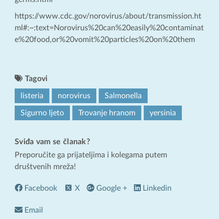
https://www.cdc.gov/norovirus/about/transmission.ht
ml#:~:text=Norovirus%20can%20easily%20contaminat
e%20food,or%20vomit%20particles%20on%20them
Tagovi
listeria
norovirus
Salmonella
Sigurno ljeto
Trovanje hranom
yersinia
Sviđa vam se članak?
Preporučite ga prijateljima i kolegama putem
društvenih mreža!
Facebook
X
Google +
Linkedin
Email