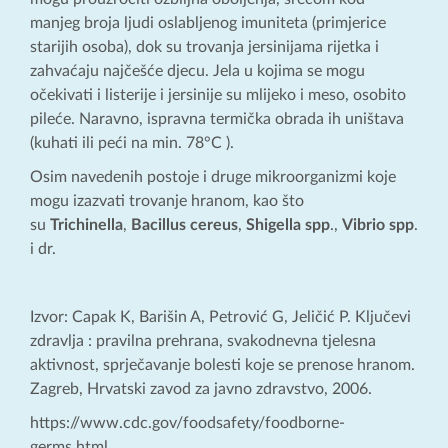
manjeg broja ljudi oslabljenog imuniteta (primjerice
starijih osoba), dok su trovanja jersinijama rijetka i
zahvaćaju najčešće djecu. Jela u kojima se mogu
očekivati i listerije i jersinije su mlijeko i meso, osobito
pileće. Naravno, ispravna termička obrada ih uništava
(kuhati ili peći na min. 78°C ).
Osim navedenih postoje i druge mikroorganizmi koje
mogu izazvati trovanje hranom, kao što
su
Trichinella
,
Bacillus
cereus
,
Shigella
spp
.,
Vibrio
spp
.
i dr.
Izvor: Capak K, Barišin A, Petrović G, Jeličić P. Ključevi
zdravlja : pravilna prehrana, svakodnevna tjelesna
aktivnost, sprječavanje bolesti koje se prenose hranom.
Zagreb, Hrvatski zavod za javno zdravstvo, 2006.
https://www.cdc.gov/foodsafety/foodborne-
germs.html