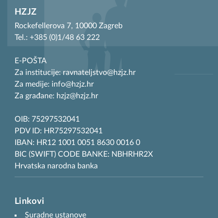
HZJZ
Rockefellerova 7, 10000 Zagreb
Tel.: +385 (0)1/48 63 222
E-POŠTA
Za institucije: ravnateljstvo@hzjz.hr
Za medije: info@hzjz.hr
Za građane: hzjz@hzjz.hr
OIB: 75297532041
PDV ID: HR75297532041
IBAN: HR12 1001 0051 8630 0016 0
BIC (SWIFT) CODE BANKE: NBHRHR2X
Hrvatska narodna banka
Linkovi
Suradne ustanove