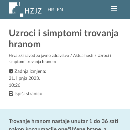
HR
EN
Uzroci i simptomi trovanja
hranom
Hrvatski zavod za javno zdravstvo
/
Aktualnosti
/ Uzroci i
simptomi trovanja hranom
Zadnja izmjena:
21. lipnja 2023.
10:26
Ispiši stranicu
Trovanje hranom nastaje unutar 1 do 36 sati
nakon konzumacije onečišćene hrane, a