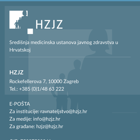
Središnja medicinska ustanova javnog zdravstva u
Hrvatskoj
HZJZ
Rockefellerova 7, 10000 Zagreb
Tel.: +385 (0)1/48 63 222
E-POŠTA
Za institucije: ravnateljstvo@hzjz.hr
Za medije: info@hzjz.hr
Za građane: hzjz@hzjz.hr