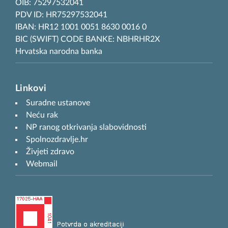
OIB: 75297532041
PDV ID: HR75297532041
IBAN: HR12 1001 0051 8630 0016 0
BIC (SWIFT) CODE BANKE: NBHRHR2X
Hrvatska narodna banka
Linkovi
Suradne ustanove
Neću rak
NP ranog otkrivanja slabovidnosti
Spolnozdravlje.hr
Živjeti zdravo
Webmail