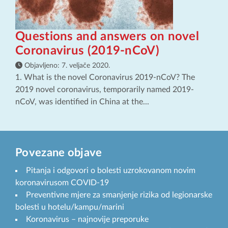
Questions and answers on novel
Coronavirus (2019-nCoV)
Objavljeno:
7. veljače 2020.
1. What is the novel Coronavirus 2019-nCoV? The
2019 novel coronavirus, temporarily named 2019-
nCoV, was identified in China at the...
Povezane objave
Pitanja i odgovori o bolesti uzrokovanom novim
koronavirusom COVID-19
Preventivne mjere za smanjenje rizika od legionarske
bolesti u hotelu/kampu/marini
Koronavirus – najnovije preporuke