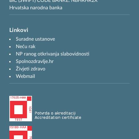
BIC (SWIFT) CODE BANKE: NBHRHR2X
Hrvatska narodna banka
Linkovi
Suradne ustanove
Neću rak
NP ranog otkrivanja slabovidnosti
Spolnozdravlje.hr
Živjeti zdravo
Webmail