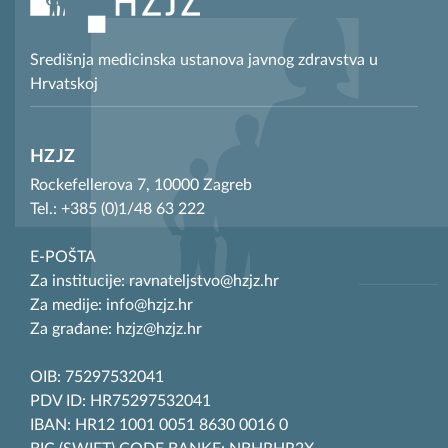
Središnja medicinska ustanova javnog zdravstva u
Hrvatskoj
HZJZ
Rockefellerova 7, 10000 Zagreb
Tel.: +385 (0)1/48 63 222
E-POŠTA
Za institucije: ravnateljstvo@hzjz.hr
Za medije: info@hzjz.hr
Za građane: hzjz@hzjz.hr
OIB: 75297532041
PDV ID: HR75297532041
IBAN: HR12 1001 0051 8630 0016 0