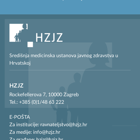
Središnja medicinska ustanova javnog zdravstva u
Hrvatskoj
HZJZ
Rockefellerova 7, 10000 Zagreb
Tel.: +385 (0)1/48 63 222
E-POŠTA
Za institucije: ravnateljstvo@hzjz.hr
Za medije: info@hzjz.hr
Za građane: hzjz@hzjz.hr