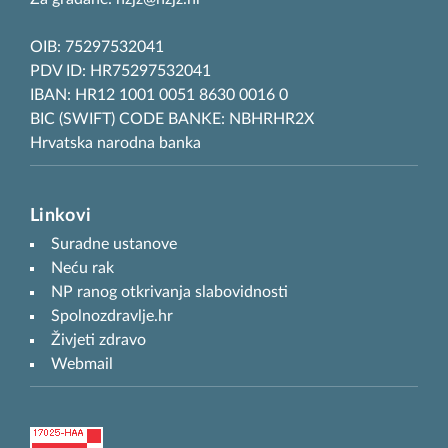
OIB: 75297532041
PDV ID: HR75297532041
IBAN: HR12 1001 0051 8630 0016 0
BIC (SWIFT) CODE BANKE: NBHRHR2X
Hrvatska narodna banka
Linkovi
Suradne ustanove
Neću rak
NP ranog otkrivanja slabovidnosti
Spolnozdravlje.hr
Živjeti zdravo
Webmail