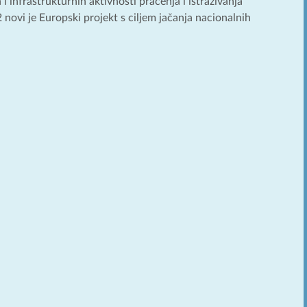
 i infrastrukturnih aktivnosti praćenja i istraživanja
novi je Europski projekt s ciljem jačanja nacionalnih