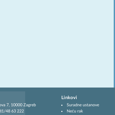
Linkovi
ova 7, 10000 Zagreb
Suradne ustanove
(0)1/48 63 222
Neću rak