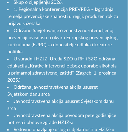
Skup o cijepljenju 2026.
1. Regionalna konferencija PREVREG – Izgradnja
temelja prevencijske znanosti u regiji: produžen rok za
prijavu sažetaka
Održano Savjetovanje o znanstveno-utemeljenoj
prevenciji ovisnosti u okviru Europskog prevencijskog
kurikuluma (EUPC) za donositelje odluka i kreatore
politika
U suradnji HZJZ, Ureda SZO u RH i SZO održana
edukacija „Kratke intervencije zbog uporabe alkohola
u primarnoj zdravstvenoj zaštiti“, (Zagreb, 1. prosinca
2025.)
Održana javnozdravstvena akcija ususret
Svjetskom danu srca
Javnozdravstvena akcija ususret Svjetskom danu
srca
Javnozdravstvena akcija povodom pete godišnjice
potresa i obnove zgrade HZJZ-a
Redovno obavljanje usluga i djelatnosti u HZJZ-u: