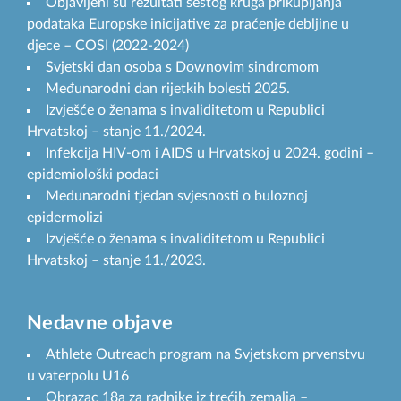
Objavljeni su rezultati šestog kruga prikupljanja
podataka Europske inicijative za praćenje debljine u
djece – COSI (2022-2024)
Svjetski dan osoba s Downovim sindromom
Međunarodni dan rijetkih bolesti 2025.
Izvješće o ženama s invaliditetom u Republici
Hrvatskoj – stanje 11./2024.
Infekcija HIV-om i AIDS u Hrvatskoj u 2024. godini –
epidemiološki podaci
Međunarodni tjedan svjesnosti o buloznoj
epidermolizi
Izvješće o ženama s invaliditetom u Republici
Hrvatskoj – stanje 11./2023.
Nedavne objave
Athlete Outreach program na Svjetskom prvenstvu
u vaterpolu U16
Obrazac 18a za radnike iz trećih zemalja –