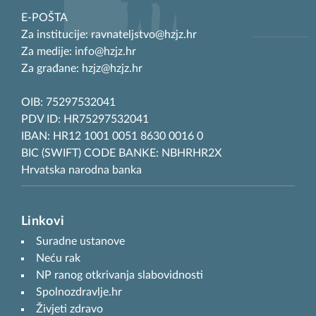
E-POŠTA
Za institucije: ravnateljstvo@hzjz.hr
Za medije: info@hzjz.hr
Za građane: hzjz@hzjz.hr
OIB: 75297532041
PDV ID: HR75297532041
IBAN: HR12 1001 0051 8630 0016 0
BIC (SWIFT) CODE BANKE: NBHRHR2X
Hrvatska narodna banka
Linkovi
Suradne ustanove
Neću rak
NP ranog otkrivanja slabovidnosti
Spolnozdravlje.hr
Živjeti zdravo