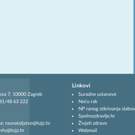
Linkovi
ova 7, 10000 Zagreb
Suradne ustanove
(0)1/48 63 222
Neću rak
NP ranog otkrivanja slabov
Spolnozdravlje.hr
je: ravnateljstvo@hzjz.hr
Živjeti zdravo
info@hzjz.hr
Webmail