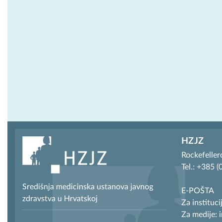
HZJZ
Rockefeller
Tel.: +385 
Središnja medicinska ustanova javnog
E-POŠTA
zdravstva u Hrvatskoj
Za instituci
Za medije: 