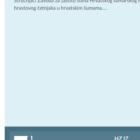
Stručnjaci Zavoda za zaštitu šuma Hrvatskog šumarskog in
hrastovog četnjaka u hrvatskim šumama....
HZJZ