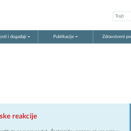
sti i događaji
Publikacije
Zdravstveni po
ske reakcije