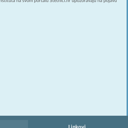
stituta na svom portalu Štetnici.hr upozoravaju na pojavu
Linkovi