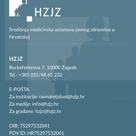
Središnja medicinska ustanova javnog zdravstva u
Hrvatskoj
HZJZ
Rockefellerova 7, 10000 Zagreb
Tel.: +385 (0)1/48 63 222
E-POŠTA
Za institucije: ravnateljstvo@hzjz.hr
Za medije: info@hzjz.hr
Za građane: hzjz@hzjz.hr
OIB: 75297532041
PDV ID: HR75297532041