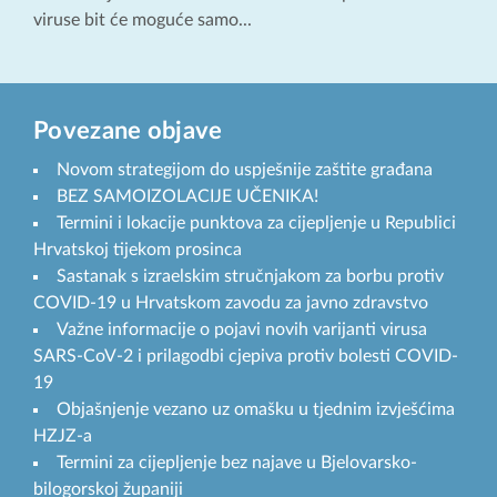
viruse bit će moguće samo...
Povezane objave
Novom strategijom do uspješnije zaštite građana
BEZ SAMOIZOLACIJE UČENIKA!
Termini i lokacije punktova za cijepljenje u Republici
Hrvatskoj tijekom prosinca
Sastanak s izraelskim stručnjakom za borbu protiv
COVID-19 u Hrvatskom zavodu za javno zdravstvo
Važne informacije o pojavi novih varijanti virusa
SARS-CoV-2 i prilagodbi cjepiva protiv bolesti COVID-
19
Objašnjenje vezano uz omašku u tjednim izvješćima
HZJZ-a
Termini za cijepljenje bez najave u Bjelovarsko-
bilogorskoj županiji