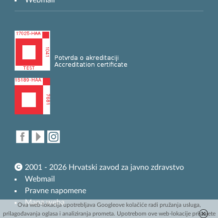
Webmail
2001 - 2026 Hrvatski zavod za javno zdravstvo
Webmail
Pravne napomene
Mapa weba
Ova web-lokacija upotrebljava Googleove kolačiće radi pružanja usluga,
prilagođavanja oglasa i analiziranja prometa. Upotrebom ove web-lokacije pristajete