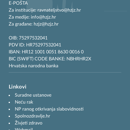
E-POŠTA
Za institucije: ravnateljstvo@hzjz.hr
Za medije: info@hzjz.hr
Za građane: hzjz@hzjz.hr
OIB: 75297532041
PDV ID: HR75297532041
IBAN: HR12 1001 0051 8630 0016 0
BIC (SWIFT) CODE BANKE: NBHRHR2X
Hrvatska narodna banka
Linkovi
Suradne ustanove
Neću rak
NP ranog otkrivanja slabovidnosti
Spolnozdravlje.hr
Živjeti zdravo