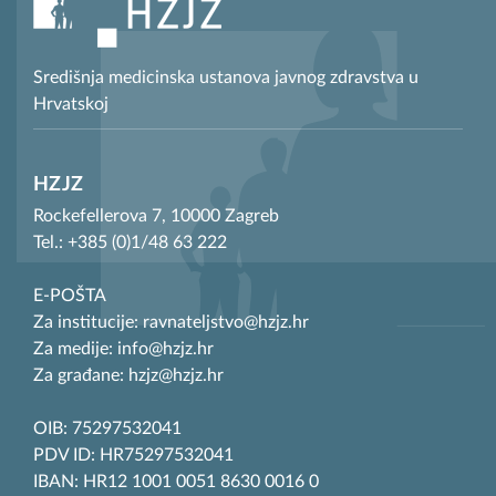
Središnja medicinska ustanova javnog zdravstva u
Hrvatskoj
HZJZ
Rockefellerova 7, 10000 Zagreb
Tel.: +385 (0)1/48 63 222
E-POŠTA
Za institucije: ravnateljstvo@hzjz.hr
Za medije: info@hzjz.hr
Za građane: hzjz@hzjz.hr
OIB: 75297532041
PDV ID: HR75297532041
IBAN: HR12 1001 0051 8630 0016 0