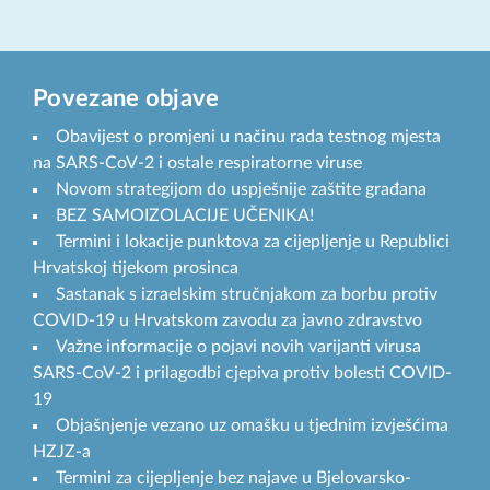
Povezane objave
Obavijest o promjeni u načinu rada testnog mjesta
na SARS-CoV-2 i ostale respiratorne viruse
Novom strategijom do uspješnije zaštite građana
BEZ SAMOIZOLACIJE UČENIKA!
Termini i lokacije punktova za cijepljenje u Republici
Hrvatskoj tijekom prosinca
Sastanak s izraelskim stručnjakom za borbu protiv
COVID-19 u Hrvatskom zavodu za javno zdravstvo
Važne informacije o pojavi novih varijanti virusa
SARS-CoV-2 i prilagodbi cjepiva protiv bolesti COVID-
19
Objašnjenje vezano uz omašku u tjednim izvješćima
HZJZ-a
Termini za cijepljenje bez najave u Bjelovarsko-