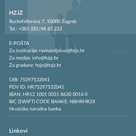
HZJZ
Rockefellerova 7, 10000 Zagreb
Tel.: +385 (0)1/48 63 222
E-POŠTA
Za institucije: ravnateljstvo@hzjz.hr
Za medije: info@hzjz.hr
Za građane: hzjz@hzjz.hr
OIB: 75297532041
PDV ID: HR75297532041
IBAN: HR12 1001 0051 8630 0016 0
BIC (SWIFT) CODE BANKE: NBHRHR2X
Hrvatska narodna banka
Linkovi