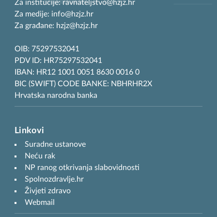
Za institucije: ravnateljstvo@hzjz.hr
Za medije: info@hzjz.hr
Za građane: hzjz@hzjz.hr
OIB: 75297532041
PDV ID: HR75297532041
IBAN: HR12 1001 0051 8630 0016 0
BIC (SWIFT) CODE BANKE: NBHRHR2X
Hrvatska narodna banka
Linkovi
Suradne ustanove
Neću rak
NP ranog otkrivanja slabovidnosti
Spolnozdravlje.hr
Živjeti zdravo
Webmail