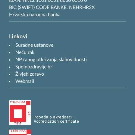
IBAN: HR12 1001 0051 8630 0016 0
BIC (SWIFT) CODE BANKE: NBHRHR2X
Hrvatska narodna banka
Linkovi
Suradne ustanove
Neću rak
NP ranog otkrivanja slabovidnosti
Spolnozdravlje.hr
Živjeti zdravo
Webmail