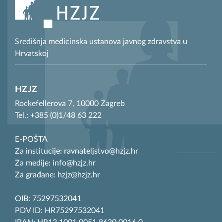
Središnja medicinska ustanova javnog zdravstva u
Hrvatskoj
HZJZ
Rockefellerova 7, 10000 Zagreb
Tel.: +385 (0)1/48 63 222
E-POŠTA
Za institucije: ravnateljstvo@hzjz.hr
Za medije: info@hzjz.hr
Za građane: hzjz@hzjz.hr
OIB: 75297532041
PDV ID: HR75297532041