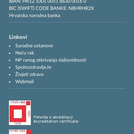
IBAN: HR12 1001 0051 8630 0016 0
BIC (SWIFT) CODE BANKE: NBHRHR2X
Hrvatska narodna banka
Linkovi
Suradne ustanove
Neću rak
NP ranog otkrivanja slabovidnosti
Spolnozdravlje.hr
Živjeti zdravo
Webmail