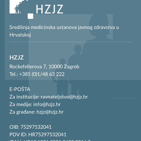
Središnja medicinska ustanova javnog zdravstva u
Hrvatskoj
HZJZ
Rockefellerova 7, 10000 Zagreb
Tel.: +385 (0)1/48 63 222
E-POŠTA
Za institucije: ravnateljstvo@hzjz.hr
Za medije: info@hzjz.hr
Za građane: hzjz@hzjz.hr
OIB: 75297532041
PDV ID: HR75297532041