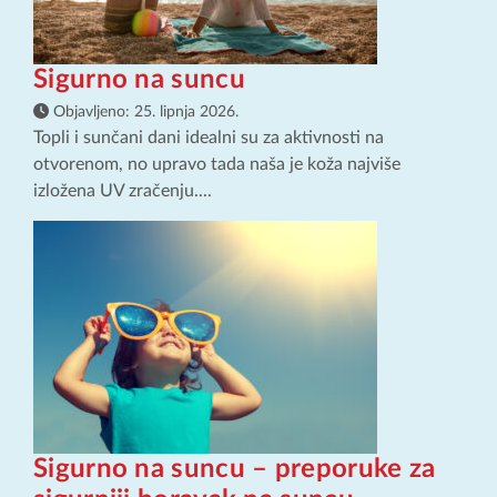
Sigurno na suncu
Objavljeno:
25. lipnja 2026.
Topli i sunčani dani idealni su za aktivnosti na
otvorenom, no upravo tada naša je koža najviše
izložena UV zračenju....
Sigurno na suncu – preporuke za