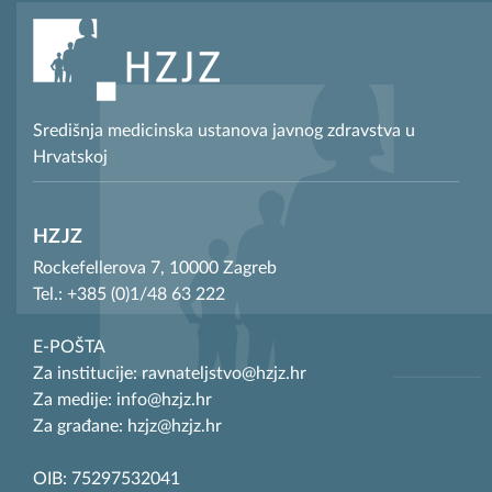
Središnja medicinska ustanova javnog zdravstva u
Hrvatskoj
HZJZ
Rockefellerova 7, 10000 Zagreb
Tel.: +385 (0)1/48 63 222
E-POŠTA
Za institucije: ravnateljstvo@hzjz.hr
Za medije: info@hzjz.hr
Za građane: hzjz@hzjz.hr
OIB: 75297532041