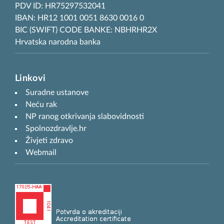
PDV ID: HR75297532041
IBAN: HR12 1001 0051 8630 0016 0
BIC (SWIFT) CODE BANKE: NBHRHR2X
Hrvatska narodna banka
Linkovi
Suradne ustanove
Neću rak
NP ranog otkrivanja slabovidnosti
Spolnozdravlje.hr
Živjeti zdravo
Webmail